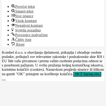
Povećaj tekst
Smanji tekst
Sive nijance
Visok kontrast
Negativni kontrast
Svijetla pozadina
Poveznice podvučene
Čitljiv font
Reset
Kombel d.o.o. u obavljanju djelatnosti, prikuplja i obrađuje osobne
podatke, poštujući sve relevantne zakonske i podzakonske akte RH i
EU štiti vašu privatnost i prema vašim osobnim podacima odnosi se
s posebnom pažnjom. U svrhu pružanja boljeg korisničkog iskustva,
koristimo kolačiće (cookies). Nastavkom pregleda stranice ili klikom
na gumb "OK" pristajete na korištenje kolačića.
OK
Saznaj više