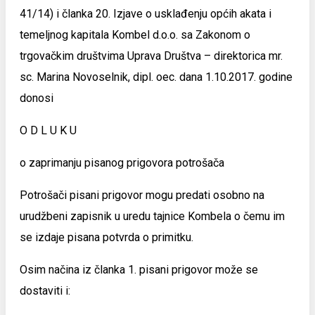
41/14) i članka 20. Izjave o usklađenju općih akata i
temeljnog kapitala Kombel d.o.o. sa Zakonom o
trgovačkim društvima Uprava Društva – direktorica mr.
sc. Marina Novoselnik, dipl. oec. dana 1.10.2017. godine
donosi
O D L U K U
o zaprimanju pisanog prigovora potrošača
Potrošači pisani prigovor mogu predati osobno na
urudžbeni zapisnik u uredu tajnice Kombela o čemu im
se izdaje pisana potvrda o primitku.
Osim načina iz članka 1. pisani prigovor može se
dostaviti i: