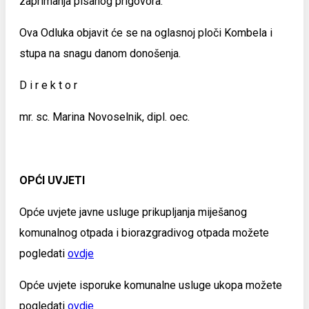
zaprimanja pisanog prigovora.
Ova Odluka objavit će se na oglasnoj ploči Kombela i
stupa na snagu danom donošenja.
D i r e k t o r
mr. sc. Marina Novoselnik, dipl. oec.
OPĆI UVJETI
Opće uvjete javne usluge prikupljanja miješanog
komunalnog otpada i biorazgradivog otpada možete
pogledati
ovdje
Opće uvjete isporuke komunalne usluge ukopa možete
pogledati
ovdje