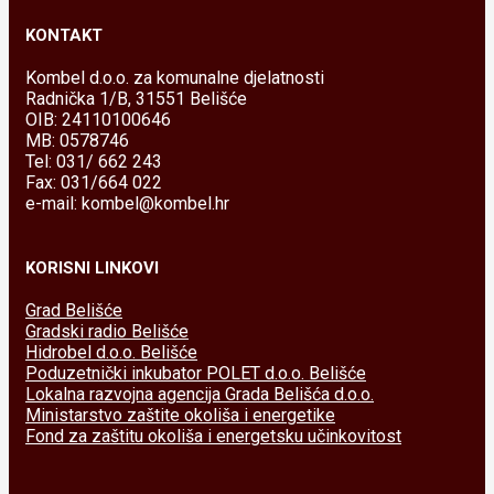
KONTAKT
Kombel d.o.o. za komunalne djelatnosti
Radnička 1/B, 31551 Belišće
OIB: 24110100646
MB: 0578746
Tel: 031/ 662 243
Fax: 031/664 022
e-mail: kombel@kombel.hr
KORISNI LINKOVI
Grad Belišće
Gradski radio Belišće
Hidrobel d.o.o. Belišće
Poduzetnički inkubator POLET d.o.o. Belišće
Lokalna razvojna agencija Grada Belišća d.o.o.
Ministarstvo zaštite okoliša i energetike
Fond za zaštitu okoliša i energetsku učinkovitost