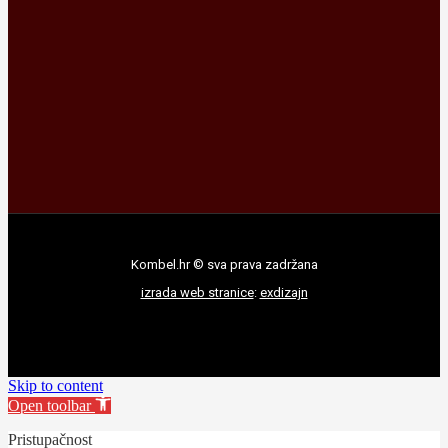
Kombel.hr © sva prava zadržana
izrada web stranice
:
exdizajn
Skip to content
Open toolbar
Pristupačnost