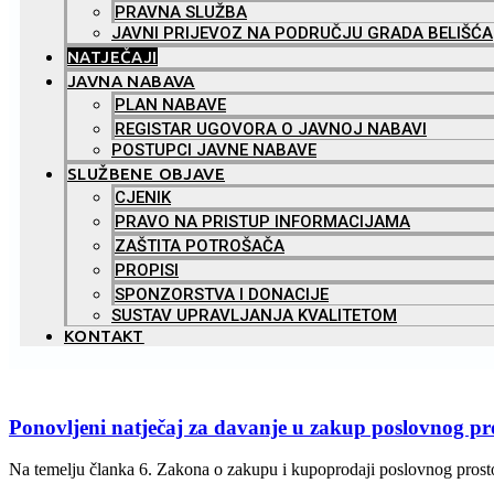
PRAVNA SLUŽBA
JAVNI PRIJEVOZ NA PODRUČJU GRADA BELIŠĆA
NATJEČAJI
JAVNA NABAVA
PLAN NABAVE
REGISTAR UGOVORA O JAVNOJ NABAVI
POSTUPCI JAVNE NABAVE
SLUŽBENE OBJAVE
CJENIK
PRAVO NA PRISTUP INFORMACIJAMA
ZAŠTITA POTROŠAČA
PROPISI
SPONZORSTVA I DONACIJE
SUSTAV UPRAVLJANJA KVALITETOM
KONTAKT
Ponovljeni natječaj za davanje u zakup poslovnog pro
Na temelju članka 6. Zakona o zakupu i kupoprodaji poslovnog prosto