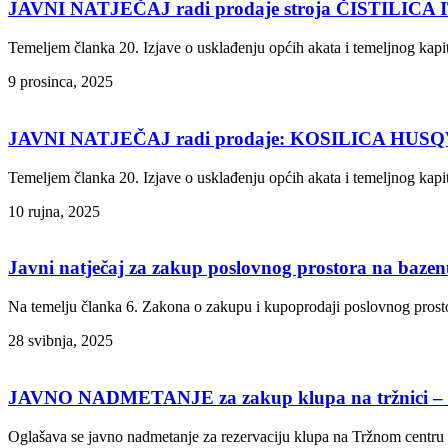
JAVNI NATJEČAJ radi prodaje stroja ČISTILICA 
Temeljem članka 20. Izjave o usklađenju općih akata i temeljnog kap
9 prosinca, 2025
JAVNI NATJEČAJ radi prodaje: KOSILICA HUS
Temeljem članka 20. Izjave o usklađenju općih akata i temeljnog kap
10 rujna, 2025
Javni natječaj za zakup poslovnog prostora na bazen
Na temelju članka 6. Zakona o zakupu i kupoprodaji poslovnog prosto
28 svibnja, 2025
JAVNO NADMETANJE za zakup klupa na tržnici – k
Oglašava se javno nadmetanje za rezervaciju klupa na Tržnom centru