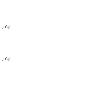
tječaja i
atječaja