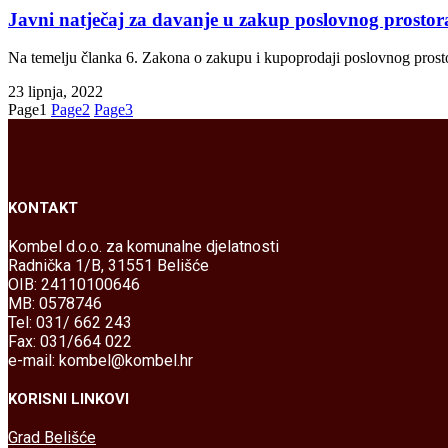
Javni natječaj za davanje u zakup poslovnog prostor
Na temelju članka 6. Zakona o zakupu i kupoprodaji poslovnog prostor
23 lipnja, 2022
Page
1
Page
2
Page
3
KONTAKT
Kombel d.o.o. za komunalne djelatnosti
Radnička 1/B, 31551 Belišće
OIB: 24110100646
MB: 0578746
Tel: 031/ 662 243
Fax: 031/664 022
e-mail: kombel@kombel.hr
KORISNI LINKOVI
Grad Belišće