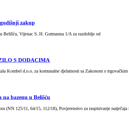
odišnji zakup
 u Belišću, Vijenac S. H. Gutmanna 1/A za razdoblje od
ZILO S DODACIMA
itala Kombel d.o.o. za komunalne djelatnosti sa Zakonom o trgovačkim
a na bazenu u Belišću
a (NN 125/11, 64/15, 112/18), Povjerenstvo za raspisivanje natječaja 