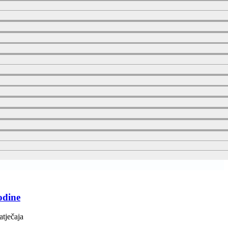
odine
atječaja