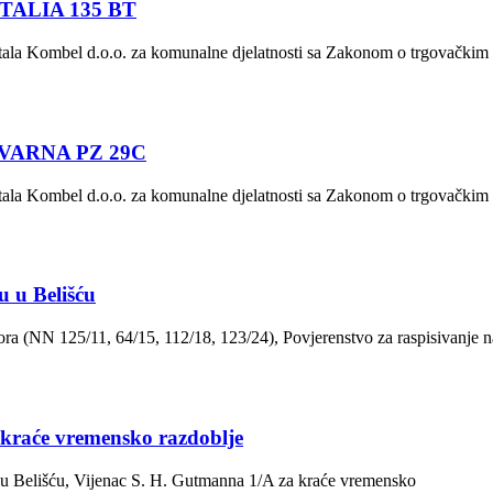
ITALIA 135 BT
itala Kombel d.o.o. za komunalne djelatnosti sa Zakonom o trgovačkim
QVARNA PZ 29C
itala Kombel d.o.o. za komunalne djelatnosti sa Zakonom o trgovačkim
u u Belišću
ra (NN 125/11, 64/15, 112/18, 123/24), Povjerenstvo za raspisivanje n
raće vremensko razdoblje
 u Belišću, Vijenac S. H. Gutmanna 1/A za kraće vremensko