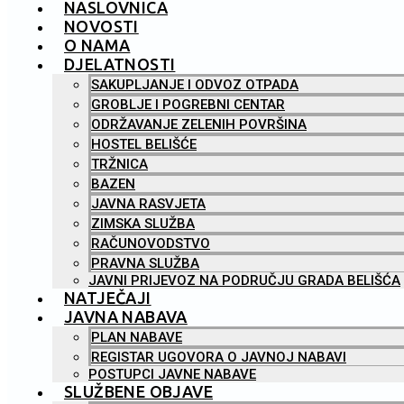
NASLOVNICA
NOVOSTI
O NAMA
DJELATNOSTI
SAKUPLJANJE I ODVOZ OTPADA
GROBLJE I POGREBNI CENTAR
ODRŽAVANJE ZELENIH POVRŠINA
HOSTEL BELIŠĆE
TRŽNICA
BAZEN
JAVNA RASVJETA
ZIMSKA SLUŽBA
RAČUNOVODSTVO
PRAVNA SLUŽBA
JAVNI PRIJEVOZ NA PODRUČJU GRADA BELIŠĆA
NATJEČAJI
JAVNA NABAVA
PLAN NABAVE
REGISTAR UGOVORA O JAVNOJ NABAVI
POSTUPCI JAVNE NABAVE
SLUŽBENE OBJAVE