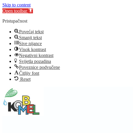
Skip to content
Open toolbar
Pristupačnost
Povećaj tekst
Smanji tekst
Sive nijance
Visok kontrast
Negativni kontrast
Svijetla pozadina
Poveznice podvučene
Čitljiv font
Reset