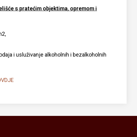
elišće s pratećim objektima, opremom i
m2,
daja i usluživanje alkoholnih i bezalkoholnih
OVDJE