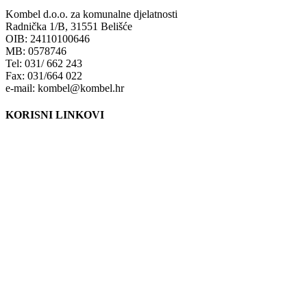
Kombel d.o.o. za komunalne djelatnosti
Radnička 1/B, 31551 Belišće
OIB: 24110100646
MB: 0578746
Tel: 031/ 662 243
Fax: 031/664 022
e-mail: kombel@kombel.hr
KORISNI LINKOVI
Grad Belišće
Gradski radio Belišće
Hidrobel d.o.o. Belišće
Poduzetnički inkubator POLET d.o.o. Belišće
Lokalna razvojna agencija Grada Belišća d.o.o.
Ministarstvo zaštite okoliša i energetike
Fond za zaštitu okoliša i energetsku učinkovitost