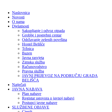
Naslovnica
Novosti
O nama
Djelatnosti
Sakupljanje i odvoz otpada
Groblje i pogrebni centar
Održavanje zelenih površina
Hostel Belišće
Tržnica
Bazen
Javna rasvjeta
Zimska služba
Računovodstvo
Pravna služba
JAVNI PRIJEVOZ NA PODRUČJU GRADA
BELIŠĆA
Natječaji
JAVNA NABAVA
Plan nabave
Registar ugovora o javnoj nabavi
Postupci javne nabave
SLUŽBENE OBJAVE
Cjenik