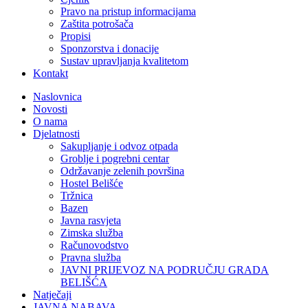
Pravo na pristup informacijama
Zaštita potrošača
Propisi
Sponzorstva i donacije
Sustav upravljanja kvalitetom
Kontakt
Naslovnica
Novosti
O nama
Djelatnosti
Sakupljanje i odvoz otpada
Groblje i pogrebni centar
Održavanje zelenih površina
Hostel Belišće
Tržnica
Bazen
Javna rasvjeta
Zimska služba
Računovodstvo
Pravna služba
JAVNI PRIJEVOZ NA PODRUČJU GRADA
BELIŠĆA
Natječaji
JAVNA NABAVA