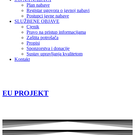
Plan nabave
Registar ugovora o javnoj nabavi
Postupci javne nabave
SLUŽBENE OBJAVE
Cjenik
Pravo na pristup informacijama
Zaštita potrošača
Propisi
Sponzorstva i donacije
Sustav upravljanja kvalitetom
Kontakt
EU PROJEKT