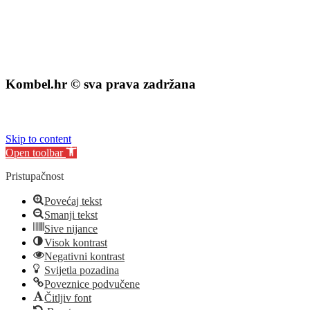
Kombel.hr © sva prava zadržana
izrada web stranice
:
exdizajn
Skip to content
Open toolbar
Pristupačnost
Povećaj tekst
Smanji tekst
Sive nijance
Visok kontrast
Negativni kontrast
Svijetla pozadina
Poveznice podvučene
Čitljiv font