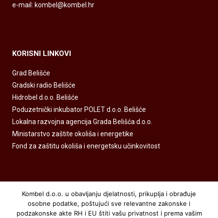
e-mail: kombel@kombel.hr
KORISNI LINKOVI
Grad Belišće
Gradski radio Belišće
Hidrobel d.o.o. Belišće
Poduzetnički inkubator POLET d.o.o. Belišće
Lokalna razvojna agencija Grada Belišća d.o.o.
Ministarstvo zaštite okoliša i energetike
Fond za zaštitu okoliša i energetsku učinkovitost
Kombel d.o.o. u obavljanju djelatnosti, prikuplja i obrađuje
osobne podatke, poštujući sve relevantne zakonske i
podzakonske akte RH i EU štiti vašu privatnost i prema vašim