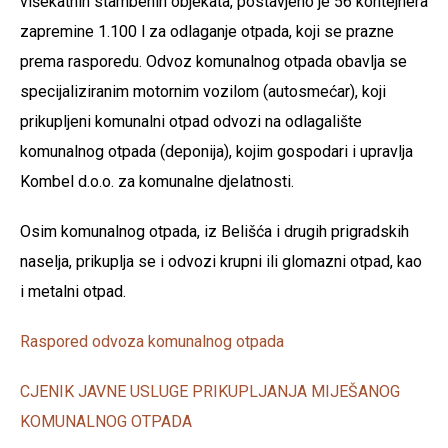
višekatnih stambenih objekata, postavjeno je 56 kontejnera
zapremine 1.100 l za odlaganje otpada, koji se prazne
prema rasporedu. Odvoz komunalnog otpada obavlja se
specijaliziranim motornim vozilom (autosmećar), koji
prikupljeni komunalni otpad odvozi na odlagalište
komunalnog otpada (deponija), kojim gospodari i upravlja
Kombel d.o.o. za komunalne djelatnosti.
Osim komunalnog otpada, iz Belišća i drugih prigradskih
naselja, prikuplja se i odvozi krupni ili glomazni otpad, kao
i metalni otpad.
Raspored odvoza komunalnog otpada
CJENIK JAVNE USLUGE PRIKUPLJANJA MIJEŠANOG
KOMUNALNOG OTPADA