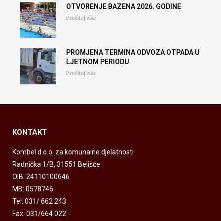
OTVORENJE BAZENA 2026. GODINE
Pročitaj više
PROMJENA TERMINA ODVOZA OTPADA U
LJETNOM PERIODU
Pročitaj više
KONTAKT
Kombel d.o.o. za komunalne djelatnosti
Radnička 1/B, 31551 Belišće
OIB: 24110100646
MB: 0578746
Tel: 031/ 662 243
Fax: 031/664 022