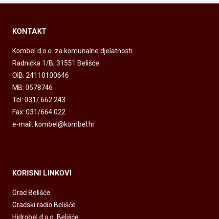
KONTAKT
Kombel d.o.o. za komunalne djelatnosti
Radnička 1/B, 31551 Belišće
OIB: 24110100646
MB: 0578746
Tel: 031/ 662 243
Fax: 031/664 022
e-mail: kombel@kombel.hr
KORISNI LINKOVI
Grad Belišće
Gradski radio Belišće
Hidrobel d.o.o. Belišće