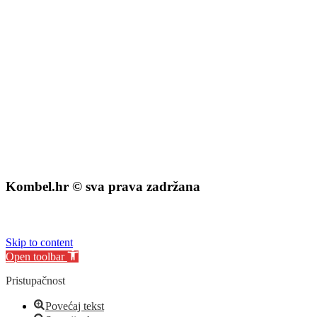
Fond za zaštitu okoliša i energetsku učinkovitost
Kombel.hr © sva prava zadržana
izrada web stranice
:
exdizajn
Skip to content
Open toolbar
Pristupačnost
Povećaj tekst