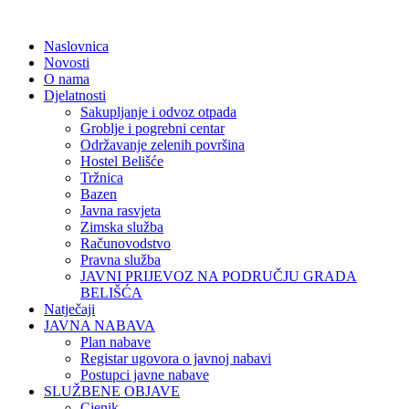
Naslovnica
Novosti
O nama
Djelatnosti
Sakupljanje i odvoz otpada
Groblje i pogrebni centar
Održavanje zelenih površina
Hostel Belišće
Tržnica
Bazen
Javna rasvjeta
Zimska služba
Računovodstvo
Pravna služba
JAVNI PRIJEVOZ NA PODRUČJU GRADA
BELIŠĆA
Natječaji
JAVNA NABAVA
Plan nabave
Registar ugovora o javnoj nabavi
Postupci javne nabave
SLUŽBENE OBJAVE
Cjenik