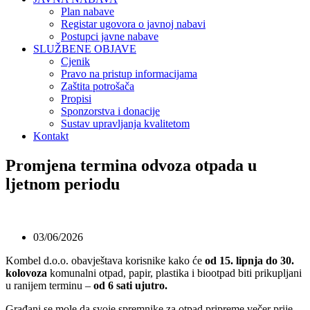
Plan nabave
Registar ugovora o javnoj nabavi
Postupci javne nabave
SLUŽBENE OBJAVE
Cjenik
Pravo na pristup informacijama
Zaštita potrošača
Propisi
Sponzorstva i donacije
Sustav upravljanja kvalitetom
Kontakt
Promjena termina odvoza otpada u
ljetnom periodu
03/06/2026
Kombel d.o.o. obavještava korisnike kako će
od 15. lipnja do 30.
kolovoza
komunalni otpad, papir, plastika i biootpad biti prikupljani
u ranijem terminu –
od 6 sati ujutro.
Građani se mole da svoje spremnike za otpad pripreme večer prije