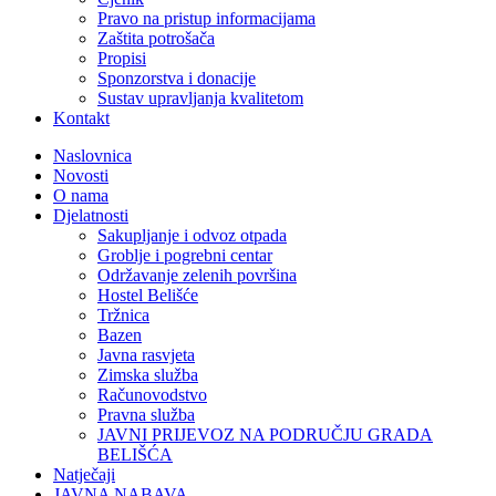
Pravo na pristup informacijama
Zaštita potrošača
Propisi
Sponzorstva i donacije
Sustav upravljanja kvalitetom
Kontakt
Naslovnica
Novosti
O nama
Djelatnosti
Sakupljanje i odvoz otpada
Groblje i pogrebni centar
Održavanje zelenih površina
Hostel Belišće
Tržnica
Bazen
Javna rasvjeta
Zimska služba
Računovodstvo
Pravna služba
JAVNI PRIJEVOZ NA PODRUČJU GRADA
BELIŠĆA
Natječaji
JAVNA NABAVA