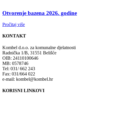
Otvorenje bazena 2026. godine
Pročitaj više
KONTAKT
Kombel d.o.o. za komunalne djelatnosti
Radnička 1/B, 31551 Belišće
OIB: 24110100646
MB: 0578746
Tel: 031/ 662 243
Fax: 031/664 022
e-mail: kombel@kombel.hr
KORISNI LINKOVI
Grad Belišće
Gradski radio Belišće
Hidrobel d.o.o. Belišće
Poduzetnički inkubator POLET d.o.o. Belišće
Lokalna razvojna agencija Grada Belišća d.o.o.
Ministarstvo zaštite okoliša i energetike