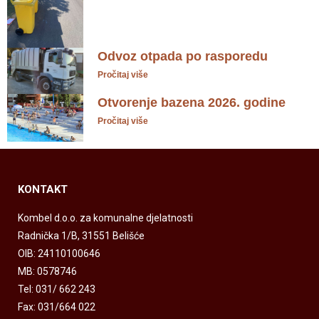
Odvoz otpada po rasporedu
Pročitaj više
Otvorenje bazena 2026. godine
Pročitaj više
KONTAKT
Kombel d.o.o. za komunalne djelatnosti
Radnička 1/B, 31551 Belišće
OIB: 24110100646
MB: 0578746
Tel: 031/ 662 243
Fax: 031/664 022