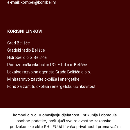
e-mail: kombel@kombel.hr
KORISNI LINKOVI
Grad Belišće
Gradski radio Belišće
Hidrobel d.o.o. Belišće
Poduzetnički inkubator POLET d.o.o. Belišće
Lokalna razvojna agencija Grada Belišća d.o.o.
Ministarstvo zaštite okoliša i energetike
Fond za zaštitu okoliša i energetsku učinkovitost
Kombel d.o.o. u obavljanju djelatnosti, prikuplja i obrađuje
osobne podatke, poštujući sve relevantne zakonske i
podzakonske akte RH i EU štiti vašu privatnost i prema vašim