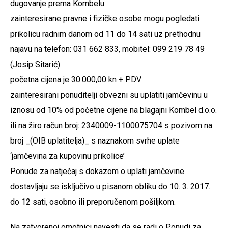
dugovanje prema Kombelu
zainteresirane pravne i fizičke osobe mogu pogledati
prikolicu radnim danom od 11 do 14 sati uz prethodnu
najavu na telefon: 031 662 833, mobitel: 099 219 78 49
(Josip Sitarić)
početna cijena je 30.000,00 kn + PDV
zainteresirani ponuditelji obvezni su uplatiti jamčevinu u
iznosu od 10% od početne cijene na blagajni Kombel d.o.o.
ili na žiro račun broj: 2340009-1100075704 s pozivom na
broj _(OIB uplatitelja)_ s naznakom svrhe uplate
‘jamčevina za kupovinu prikolice’
Ponude za natječaj s dokazom o uplati jamčevine
dostavljaju se isključivo u pisanom obliku do 10. 3. 2017.
do 12 sati, osobno ili preporučenom pošiljkom.
Na zatvorenoj omotnici navesti da se radi o Ponudi za