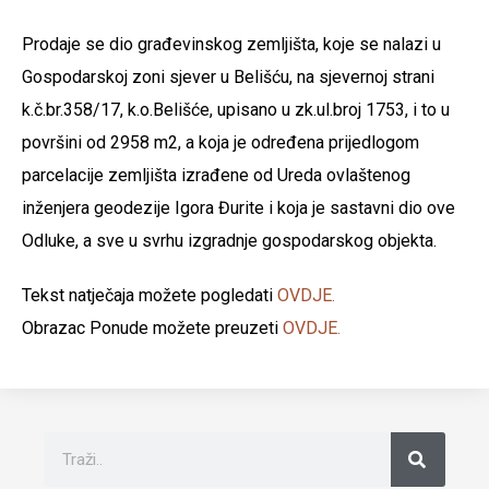
Prodaje se dio građevinskog zemljišta, koje se nalazi u
Gospodarskoj zoni sjever u Belišću, na sjevernoj strani
k.č.br.358/17, k.o.Belišće, upisano u zk.ul.broj 1753, i to u
površini od 2958 m2, a koja je određena prijedlogom
parcelacije zemljišta izrađene od Ureda ovlaštenog
inženjera geodezije Igora Đurite i koja je sastavni dio ove
Odluke, a sve u svrhu izgradnje gospodarskog objekta.
Tekst natječaja možete pogledati
OVDJE.
Obrazac Ponude možete preuzeti
OVDJE.