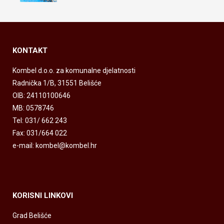
KONTAKT
Kombel d.o.o. za komunalne djelatnosti
Radnička 1/B, 31551 Belišće
OIB: 24110100646
MB: 0578746
Tel: 031/ 662 243
Fax: 031/664 022
e-mail: kombel@kombel.hr
KORISNI LINKOVI
Grad Belišće