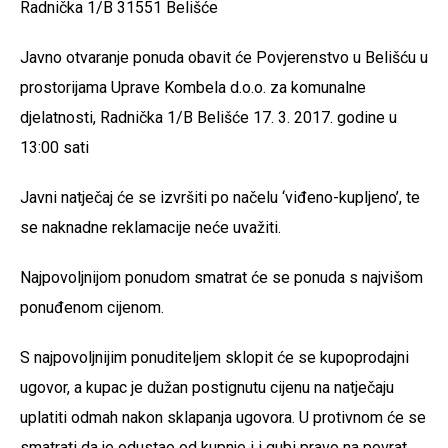
Radnička 1/B 31551 Belišće
Javno otvaranje ponuda obavit će Povjerenstvo u Belišću u
prostorijama Uprave Kombela d.o.o. za komunalne
djelatnosti, Radnička 1/B Belišće 17. 3. 2017. godine u
13:00 sati
Javni natječaj će se izvršiti po načelu ‘viđeno-kupljeno’, te
se naknadne reklamacije neće uvažiti.
Najpovoljnijom ponudom smatrat će se ponuda s najvišom
ponuđenom cijenom.
S najpovoljnijim ponuditeljem sklopit će se kupoprodajni
ugovor, a kupac je dužan postignutu cijenu na natječaju
uplatiti odmah nakon sklapanja ugovora. U protivnom će se
smatrati da je odustao od kupnje i i gubi pravo na povrat