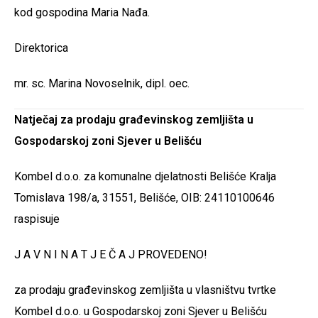
kod gospodina Maria Nađa.
Direktorica
mr. sc. Marina Novoselnik, dipl. oec.
Natječaj za prodaju građevinskog zemljišta u
Gospodarskoj zoni Sjever u Belišću
Kombel d.o.o. za komunalne djelatnosti Belišće Kralja
Tomislava 198/a, 31551, Belišće, OIB: 24110100646
raspisuje
J A V N I N A T J E Č A J PROVEDENO!
za prodaju građevinskog zemljišta u vlasništvu tvrtke
Kombel d.o.o. u Gospodarskoj zoni Sjever u Belišću