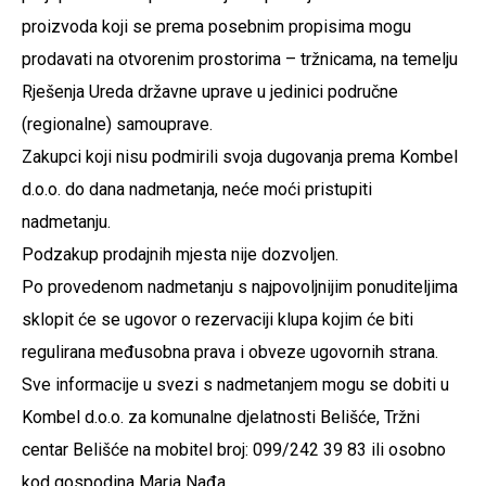
proizvoda koji se prema posebnim propisima mogu
prodavati na otvorenim prostorima – tržnicama, na temelju
Rješenja Ureda državne uprave u jedinici područne
(regionalne) samouprave.
Zakupci koji nisu podmirili svoja dugovanja prema Kombel
d.o.o. do dana nadmetanja, neće moći pristupiti
nadmetanju.
Podzakup prodajnih mjesta nije dozvoljen.
Po provedenom nadmetanju s najpovoljnijim ponuditeljima
sklopit će se ugovor o rezervaciji klupa kojim će biti
regulirana međusobna prava i obveze ugovornih strana.
Sve informacije u svezi s nadmetanjem mogu se dobiti u
Kombel d.o.o. za komunalne djelatnosti Belišće, Tržni
centar Belišće na mobitel broj: 099/242 39 83 ili osobno
kod gospodina Maria Nađa.