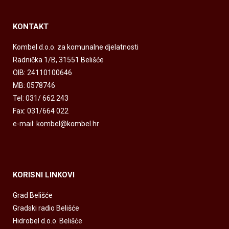
KONTAKT
Kombel d.o.o. za komunalne djelatnosti
Radnička 1/B, 31551 Belišće
OIB: 24110100646
MB: 0578746
Tel: 031/ 662 243
Fax: 031/664 022
e-mail: kombel@kombel.hr
KORISNI LINKOVI
Grad Belišće
Gradski radio Belišće
Hidrobel d.o.o. Belišće