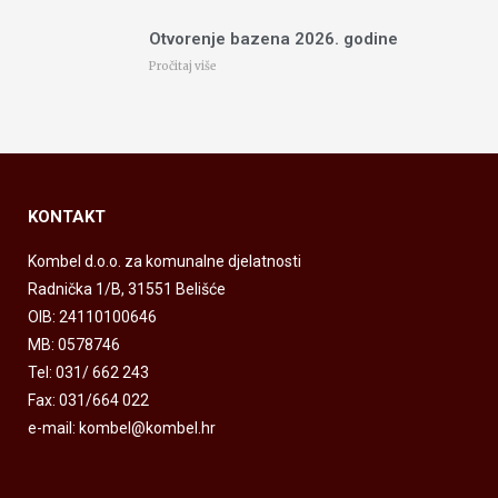
Otvorenje bazena 2026. godine
Pročitaj više
KONTAKT
Kombel d.o.o. za komunalne djelatnosti
Radnička 1/B, 31551 Belišće
OIB: 24110100646
MB: 0578746
Tel: 031/ 662 243
Fax: 031/664 022
e-mail: kombel@kombel.hr