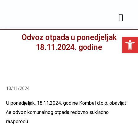
JAVNA NABAVA
SLUŽBENE OBJAVE
Odvoz otpada u ponedjeljak
Open toolbar
18.11.2024. godine
13/11/2024
U ponedjeljak, 18.11.2024. godine Kombel d.o.o. obavljat
će odvoz komunalnog otpada redovno sukladno
rasporedu.