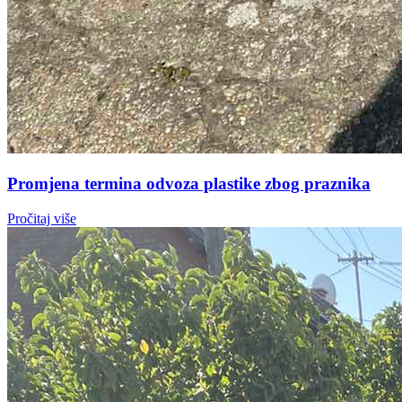
Promjena termina odvoza plastike zbog praznika
Pročitaj više