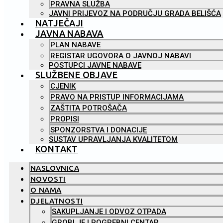
PRAVNA SLUŽBA
JAVNI PRIJEVOZ NA PODRUČJU GRADA BELIŠĆA
NATJEČAJI
JAVNA NABAVA
PLAN NABAVE
REGISTAR UGOVORA O JAVNOJ NABAVI
POSTUPCI JAVNE NABAVE
SLUŽBENE OBJAVE
CJENIK
PRAVO NA PRISTUP INFORMACIJAMA
ZAŠTITA POTROŠAČA
PROPISI
SPONZORSTVA I DONACIJE
SUSTAV UPRAVLJANJA KVALITETOM
KONTAKT
NASLOVNICA
NOVOSTI
O NAMA
DJELATNOSTI
SAKUPLJANJE I ODVOZ OTPADA
GROBLJE I POGREBNI CENTAR