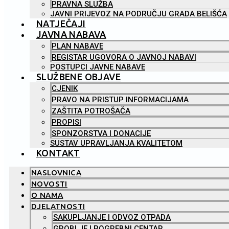
PRAVNA SLUŽBA
JAVNI PRIJEVOZ NA PODRUČJU GRADA BELIŠĆA
NATJEČAJI
JAVNA NABAVA
PLAN NABAVE
REGISTAR UGOVORA O JAVNOJ NABAVI
POSTUPCI JAVNE NABAVE
SLUŽBENE OBJAVE
CJENIK
PRAVO NA PRISTUP INFORMACIJAMA
ZAŠTITA POTROŠAČA
PROPISI
SPONZORSTVA I DONACIJE
SUSTAV UPRAVLJANJA KVALITETOM
KONTAKT
NASLOVNICA
NOVOSTI
O NAMA
DJELATNOSTI
SAKUPLJANJE I ODVOZ OTPADA
GROBLJE I POGREBNI CENTAR