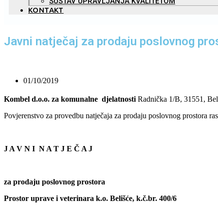
SUSTAV UPRAVLJANJA KVALITETOM
KONTAKT
Javni natječaj za prodaju poslovnog prost
01/10/2019
Kombel d.o.o. za komunalne djelatnosti
Radnička 1/B, 31551, Be
Povjerenstvo za provedbu natječaja za prodaju poslovnog prostora ras
J A V N I N A T J E Č A J
za prodaju poslovnog prostora
Prostor uprave i veterinara k.o. Belišće, k.č.br. 400/6