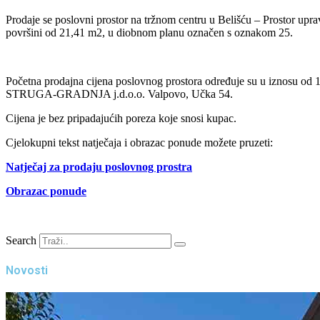
Prodaje se poslovni prostor na tržnom centru u Belišću – Prostor uprav
površini od 21,41 m2, u diobnom planu označen s oznakom 25.
Početna prodajna cijena poslovnog prostora određuje su u iznosu od 116
STRUGA-GRADNJA j.d.o.o. Valpovo, Učka 54.
Cijena je bez pripadajućih poreza koje snosi kupac.
Cjelokupni tekst natječaja i obrazac ponude možete pruzeti:
Natječaj za prodaju poslovnog prostra
Obrazac ponude
Search
Novosti