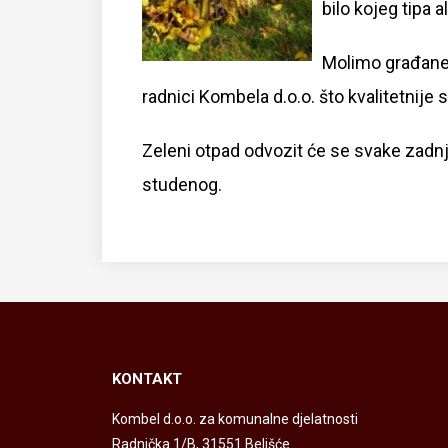
bilo kojeg tipa a
Molimo građane 
radnici Kombela d.o.o. što kvalitetnije s
Zeleni otpad odvozit će se svake zadn
studenog.
KONTAKT
Kombel d.o.o. za komunalne djelatnosti
Radnička 1/B, 31551 Belišće