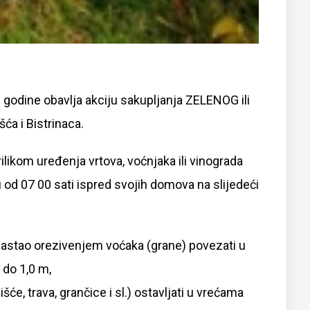
. godine obavlja akciju sakupljanja ZELENOG ili
ća i Bistrinaca.
likom uređenja vrtova, voćnjaka ili vinograda
u
od 07 00 sati ispred svojih domova na slijedeći
nastao orezivenjem voćaka (grane) povezati u
do 1,0 m,
išće, trava, grančice i sl.) ostavljati u vrećama