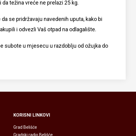
li da težina vreće ne prelazi 25 kg.
da se pridržavaju navedenih uputa, kako bi
akupili i odvezli Vaš otpad na odlagalište.
je subote u mjesecu u razdoblju od ožujka do
KORISNI LINKOVI
Grad Belišće
Gradski radio Belišće