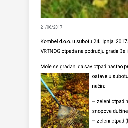
21/06/2017
Kombel d.o.o. u subotu 24. lipnja .2017
VRTNOG otpada na području grada Beliš
Mole se građani da sav otpad nastao pri
ostave u subot
način:
– zeleni otpad 
snopove dužine 
– zeleni otpad (l