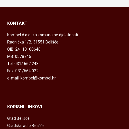
KONTAKT
Kombel d.o.o. za komunalne djelatnosti
Radnička 1/B, 31551 Belišće
OIB: 24110100646
MB: 0578746
Tel: 031/ 662 243
Fax: 031/664 022
e-mail: kombel@kombel.hr
KORISNI LINKOVI
Grad Belišće
Gradski radio Belišće