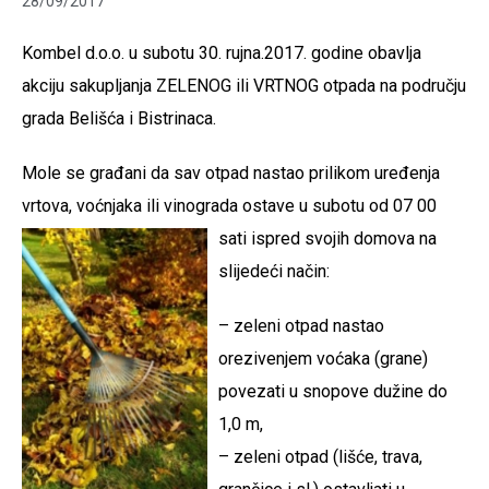
28/09/2017
Kombel d.o.o. u subotu 30. rujna.2017. godine obavlja
akciju sakupljanja ZELENOG ili VRTNOG otpada na području
grada Belišća i Bistrinaca.
Mole se građani da sav otpad nastao prilikom uređenja
vrtova, voćnjaka ili vinograda ostave u subotu
od 07 00
sati ispred svojih domova na
slijedeći način:
– zeleni otpad nastao
orezivenjem voćaka (grane)
povezati u snopove dužine do
1,0 m,
– zeleni otpad (lišće, trava,