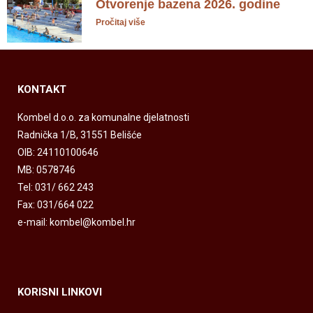
Otvorenje bazena 2026. godine
Pročitaj više
KONTAKT
Kombel d.o.o. za komunalne djelatnosti
Radnička 1/B, 31551 Belišće
OIB: 24110100646
MB: 0578746
Tel: 031/ 662 243
Fax: 031/664 022
e-mail: kombel@kombel.hr
KORISNI LINKOVI