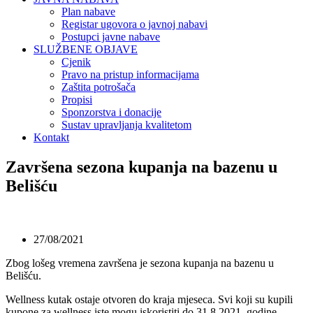
Plan nabave
Registar ugovora o javnoj nabavi
Postupci javne nabave
SLUŽBENE OBJAVE
Cjenik
Pravo na pristup informacijama
Zaštita potrošača
Propisi
Sponzorstva i donacije
Sustav upravljanja kvalitetom
Kontakt
Završena sezona kupanja na bazenu u
Belišću
27/08/2021
Zbog lošeg vremena završena je sezona kupanja na bazenu u
Belišću.
Wellness kutak ostaje otvoren do kraja mjeseca. Svi koji su kupili
kupone za wellness iste mogu iskoristiti do 31.8.2021. godine.