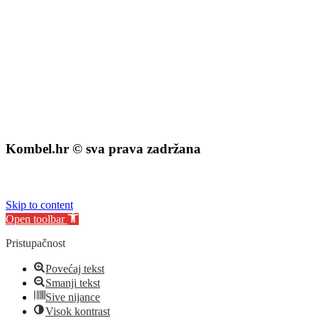
Kombel.hr © sva prava zadržana
izrada web stranice
:
exdizajn
Skip to content
Open toolbar
Pristupačnost
Povećaj tekst
Smanji tekst
Sive nijance
Visok kontrast