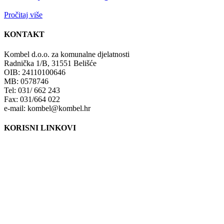
Pročitaj više
KONTAKT
Kombel d.o.o. za komunalne djelatnosti
Radnička 1/B, 31551 Belišće
OIB: 24110100646
MB: 0578746
Tel: 031/ 662 243
Fax: 031/664 022
e-mail: kombel@kombel.hr
KORISNI LINKOVI
Grad Belišće
Gradski radio Belišće
Hidrobel d.o.o. Belišće
Poduzetnički inkubator POLET d.o.o. Belišće
Lokalna razvojna agencija Grada Belišća d.o.o.
Ministarstvo zaštite okoliša i energetike
Fond za zaštitu okoliša i energetsku učinkovitost