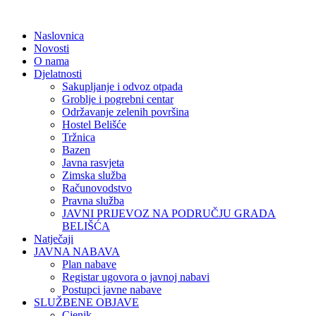
Naslovnica
Novosti
O nama
Djelatnosti
Sakupljanje i odvoz otpada
Groblje i pogrebni centar
Održavanje zelenih površina
Hostel Belišće
Tržnica
Bazen
Javna rasvjeta
Zimska služba
Računovodstvo
Pravna služba
JAVNI PRIJEVOZ NA PODRUČJU GRADA
BELIŠĆA
Natječaji
JAVNA NABAVA
Plan nabave
Registar ugovora o javnoj nabavi
Postupci javne nabave
SLUŽBENE OBJAVE
Cjenik