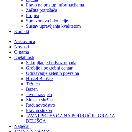
Pravo na pristup informacijama
Zaštita potrošača
Propisi
Sponzorstva i donacije
Sustav upravljanja kvalitetom
Kontakt
Naslovnica
Novosti
O nama
Djelatnosti
Sakupljanje i odvoz otpada
Groblje i pogrebni centar
Održavanje zelenih površina
Hostel Belišće
Tržnica
Bazen
Javna rasvjeta
Zimska služba
Računovodstvo
Pravna služba
JAVNI PRIJEVOZ NA PODRUČJU GRADA
BELIŠĆA
Natječaji
JAVNA NABAVA