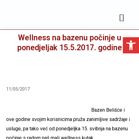
JAVNA NABAVA
SLUŽBENE OBJAVE
Wellness na bazenu počinje u
Open toolbar
ponedjeljak 15.5.2017. godine
11/05/2017
Bazen Belišće i
ove godine svojim korisnicima pruža zanimljive sadržaje i
usluge, pa tako već od ponedjeljka 15. svibnja na bazenu
počinje s radom naš mali wellness kutak.