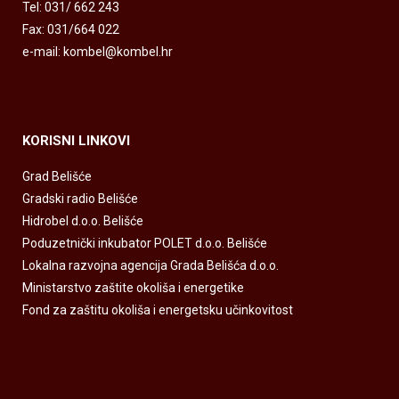
Tel: 031/ 662 243
Fax: 031/664 022
e-mail: kombel@kombel.hr
KORISNI LINKOVI
Grad Belišće
Gradski radio Belišće
Hidrobel d.o.o. Belišće
Poduzetnički inkubator POLET d.o.o. Belišće
Lokalna razvojna agencija Grada Belišća d.o.o.
Ministarstvo zaštite okoliša i energetike
Fond za zaštitu okoliša i energetsku učinkovitost