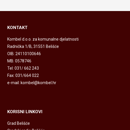
KONTAKT
Kombel d.o.o. za komunalne djelatnosti
Radnička 1/B, 31551 Belišće
OIB: 24110100646
MB: 0578746
Tel: 031/ 662 243
Fax: 031/664 022
e-mail: kombel@kombel.hr
KORISNI LINKOVI
Grad Belišće