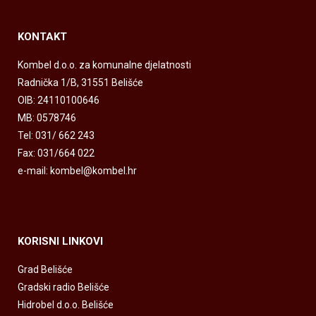
KONTAKT
Kombel d.o.o. za komunalne djelatnosti
Radnička 1/B, 31551 Belišće
OIB: 24110100646
MB: 0578746
Tel: 031/ 662 243
Fax: 031/664 022
e-mail: kombel@kombel.hr
KORISNI LINKOVI
Grad Belišće
Gradski radio Belišće
Hidrobel d.o.o. Belišće