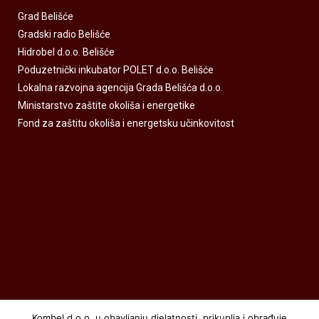
Grad Belišće
Gradski radio Belišće
Hidrobel d.o.o. Belišće
Poduzetnički inkubator POLET d.o.o. Belišće
Lokalna razvojna agencija Grada Belišća d.o.o.
Ministarstvo zaštite okoliša i energetike
Fond za zaštitu okoliša i energetsku učinkovitost
Kombel d.o.o. u obavljanju djelatnosti, prikuplja i obrađuje