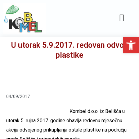
JAVNA NABAVA
SLUŽBENE OBJAVE
Open toolbar
U utorak 5.9.2017. redovan odvoz
plastike
04/09/2017
Kombel d.o.o. iz Belišća u
utorak 5. rujna 2017. godine obavlja redovnu mjesečnu
akciju odvojenog prikupljanja ostale plastike na području