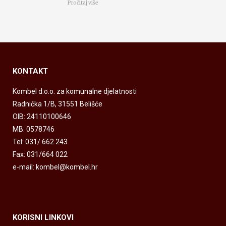
Pročitaj više
KONTAKT
Kombel d.o.o. za komunalne djelatnosti
Radnička 1/B, 31551 Belišće
OIB: 24110100646
MB: 0578746
Tel: 031/ 662 243
Fax: 031/664 022
e-mail: kombel@kombel.hr
KORISNI LINKOVI