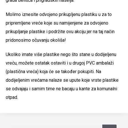
grada Belišća i prigradskih naselja.
Molimo iznesite odvojeno prikupljenu plastiku u za to
pripremljene vreće koje su namijenjene za odvojeno
prikupljanje plastike i podržite ovu akciju jer na taj način
pridonosimo očuvanju okoliša!
Ukoliko imate više plastike nego što stane u dodijeljenu
vreću, možete ostatak ostaviti i u drugoj PVC ambalaži
(plastična vreća) koja će se također pokupiti. Na
dodijeljenim vrećama nalaze se upute koje vrste plastike
se odvajaju i samim time ne bacaju u kante za komunalni
otpad.