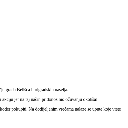
u grada Belišća i prigradskih naselja.
u akciju jer na taj način pridonosimo očuvanju okoliša!
također pokupiti. Na dodijeljenim vrećama nalaze se upute koje vrste