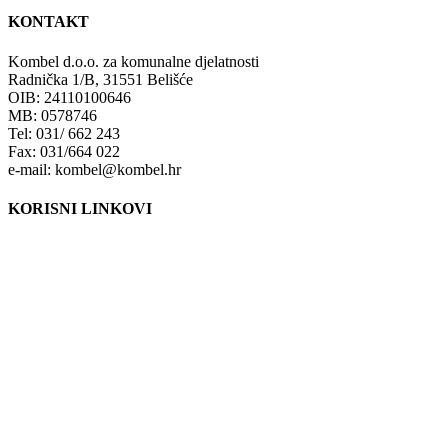
KONTAKT
Kombel d.o.o. za komunalne djelatnosti
Radnička 1/B, 31551 Belišće
OIB: 24110100646
MB: 0578746
Tel: 031/ 662 243
Fax: 031/664 022
e-mail: kombel@kombel.hr
KORISNI LINKOVI
Grad Belišće
Gradski radio Belišće
Hidrobel d.o.o. Belišće
Poduzetnički inkubator POLET d.o.o. Belišće
Lokalna razvojna agencija Grada Belišća d.o.o.
Ministarstvo zaštite okoliša i energetike
Fond za zaštitu okoliša i energetsku učinkovitost