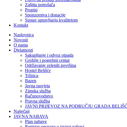
Zaštita potrošača
Propisi
Sponzorstva i donacije
Sustav upravljanja kvalitetom
Kontakt
Naslovnica
Novosti
O nama
Djelatnosti
Sakupljanje i odvoz otpada
Groblje i pogrebni centar
Održavanje zelenih površina
Hostel Belišće
Tržnica
Bazen
Javna rasvjeta
Zimska služba
Računovodstvo
Pravna služba
JAVNI PRIJEVOZ NA PODRUČJU GRADA BELIŠ
Natječaji
JAVNA NABAVA
Plan nabave
Registar ugovora o javnoj nabavi