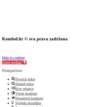
Kombel.hr © sva prava zadržana
izrada web stranice
:
exdizajn
Skip to content
Open toolbar
Pristupačnost
Povećaj tekst
Smanji tekst
Sive nijance
Visok kontrast
Negativni kontrast
Svijetla pozadina