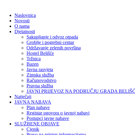
Naslovnica
Novosti
O nama
Djelatnosti
Sakupljanje i odvoz otpada
Groblje i pogrebni centar
Održavanje zelenih površina
Hostel Belišće
Tržnica
Bazen
Javna rasvjeta
Zimska služba
Računovodstvo
Pravna služba
JAVNI PRIJEVOZ NA PODRUČJU GRADA BELIŠ
Natječaji
JAVNA NABAVA
Plan nabave
Registar ugovora o javnoj nabavi
Postupci javne nabave
SLUŽBENE OBJAVE
Cjenik
Pravo na pristup informacijama