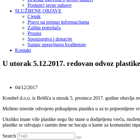
Postupci javne nabave
SLUŽBENE OBJAVE
Cjenik
Pravo na pristup informacijama
Zaštita potrošača
Propisi
Sponzorstva i donacije
Sustav upravljanja kvalitetom
Kontakt
U utorak 5.12.2017. redovan odvoz plastik
04/12/2017
Kombel d.o.o. iz Belišća u utorak 5. prosinca 2017. godine obavlja re
Molimo iznesite odvojeno prikupljenu plastiku u za to pripremljene vr
Ukoliko imate više plastike nego što stane u dodijeljenu vreću, možete
plastike se odvajaju i samim time ne bacaju u kante za komunalni otp
Search