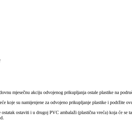
e
dovnu mjesečnu akciju odvojenog prikupljanja ostale plastike na područj
eće koje su namijenjene za odvojeno prikupljanje plastike i podržite ov
 ostatak ostaviti i u drugoj PVC ambalaži (plastična vreća) koja će se 
ad.