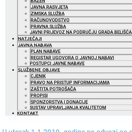
BAZEN
JAVNA RASVJETA
ZIMSKA SLUŽBA
RAČUNOVODSTVO
PRAVNA SLUŽBA
JAVNI PRIJEVOZ NA PODRUČJU GRADA BELIŠĆA
NATJEČAJI
JAVNA NABAVA
PLAN NABAVE
REGISTAR UGOVORA O JAVNOJ NABAVI
POSTUPCI JAVNE NABAVE
SLUŽBENE OBJAVE
CJENIK
PRAVO NA PRISTUP INFORMACIJAMA
ZAŠTITA POTROŠAČA
PROPISI
SPONZORSTVA I DONACIJE
SUSTAV UPRAVLJANJA KVALITETOM
KONTAKT
U utorak 1.1.2019. godine ne odvozi se 