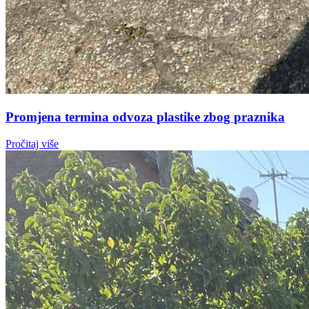
Promjena termina odvoza plastike zbog praznika
Pročitaj više