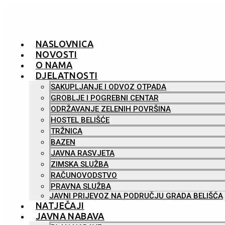
NASLOVNICA
NOVOSTI
O NAMA
DJELATNOSTI
SAKUPLJANJE I ODVOZ OTPADA
GROBLJE I POGREBNI CENTAR
ODRŽAVANJE ZELENIH POVRŠINA
HOSTEL BELIŠĆE
TRŽNICA
BAZEN
JAVNA RASVJETA
ZIMSKA SLUŽBA
RAČUNOVODSTVO
PRAVNA SLUŽBA
JAVNI PRIJEVOZ NA PODRUČJU GRADA BELIŠĆA
NATJEČAJI
JAVNA NABAVA