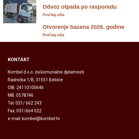
Odvoz otpada po rasporedu
Pročitaj više
Otvorenje bazena 2026. godine
Pročitaj više
KONTAKT
Kombel d.o.o. za komunalne djelatnosti
Radnička 1/B, 31551 Belišće
OIB: 24110100646
MB: 0578746
Tel: 031/ 662 243
Fax: 031/664 022
e-mail: kombel@kombel.hr