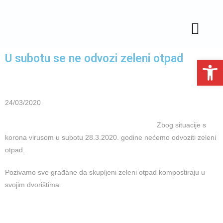
JAVNA NABAVA
SLUŽBENE OBJAVE
U subotu se ne odvozi zeleni otpad
Open toolbar
24/03/2020
Zbog situacije s
korona virusom u subotu 28.3.2020. godine nećemo odvoziti zeleni
otpad.
Pozivamo sve građane da skupljeni zeleni otpad kompostiraju u
svojim dvorištima.