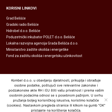
KORISNI LINKOVI
Grad Belišće
Gradski radio Belišće
Hidrobel d.o.o. Belišće
Poduzetnički inkubator POLET d.o.o. Belišće
Lokalna razvojna agencija Grada Belišća d.o.o.
Ministarstvo zaštite okoliša i energetike
Fond za zaštitu okoliša i energetsku učinkovitost
Kombel d.o.o. u obavljanju djelatnosti, prikuplja i obrađuje
osobne podatke, poštujući sve relevantne zakonske i
podzakonske akte RH i EU štiti vašu privatnost i prema vašim
osobnim podacima odnosi se s posebnom pažnjom. U svrhu
pružanja boljeg korisničkog iskustva, koristimo kolačiće
Kombel.hr © sva prava zadržana
(cookies). Nastavkom pregleda stranice ili klikom na gumb "OK"
pristajete na korištenje kolačića.