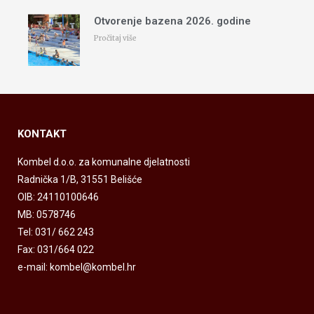
Otvorenje bazena 2026. godine
Pročitaj više
KONTAKT
Kombel d.o.o. za komunalne djelatnosti
Radnička 1/B, 31551 Belišće
OIB: 24110100646
MB: 0578746
Tel: 031/ 662 243
Fax: 031/664 022
e-mail: kombel@kombel.hr