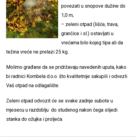
povezati u snopove dužine do
1,0 m,
– zeleni otpad (lišće, trava,
grančice i sl.) ostavljati u
vrećama bilo kojeg tipa ali da
težina vreće ne prelazi 25 kg.
Molimo građane da se pridržavaju navedenih uputa, kako
bi radnici Kombela d.o.o. što kvalitetnije sakupili i odvezli
Vaš otpad na odlagalište.
Zeleni otpad odvozit će se svake zadnje subote u
mjesecu u razdoblju do studenog nakon čega slijedi
stanka do ožujka i proljeća.