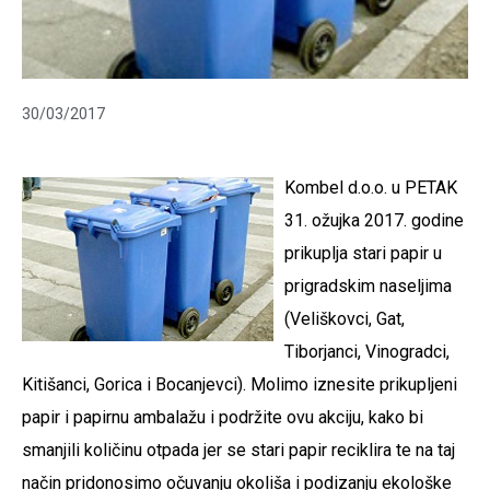
30/03/2017
Kombel d.o.o. u PETAK
31. ožujka 2017. godine
prikuplja stari papir u
prigradskim naseljima
(Veliškovci, Gat,
Tiborjanci, Vinogradci,
Kitišanci, Gorica i Bocanjevci). Molimo iznesite prikupljeni
papir i papirnu ambalažu i podržite ovu akciju, kako bi
smanjili količinu otpada jer se stari papir reciklira te na taj
način pridonosimo očuvanju okoliša i podizanju ekološke