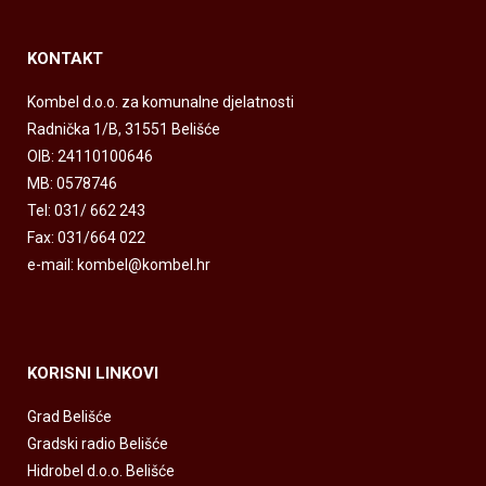
KONTAKT
Kombel d.o.o. za komunalne djelatnosti
Radnička 1/B, 31551 Belišće
OIB: 24110100646
MB: 0578746
Tel: 031/ 662 243
Fax: 031/664 022
e-mail: kombel@kombel.hr
KORISNI LINKOVI
Grad Belišće
Gradski radio Belišće
Hidrobel d.o.o. Belišće