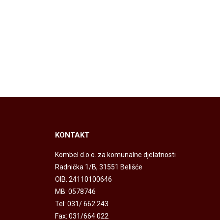
KONTAKT
Kombel d.o.o. za komunalne djelatnosti
Radnička 1/B, 31551 Belišće
OIB: 24110100646
MB: 0578746
Tel: 031/ 662 243
Fax: 031/664 022