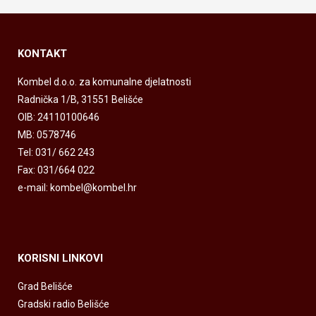
KONTAKT
Kombel d.o.o. za komunalne djelatnosti
Radnička 1/B, 31551 Belišće
OIB: 24110100646
MB: 0578746
Tel: 031/ 662 243
Fax: 031/664 022
e-mail: kombel@kombel.hr
KORISNI LINKOVI
Grad Belišće
Gradski radio Belišće