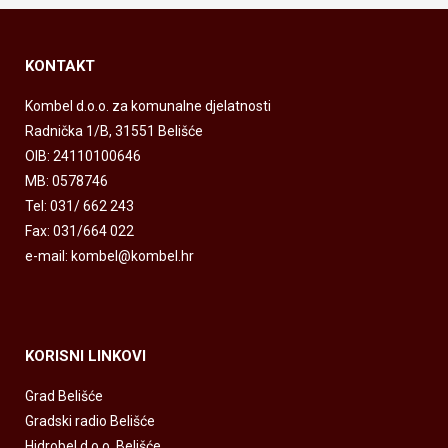
KONTAKT
Kombel d.o.o. za komunalne djelatnosti
Radnička 1/B, 31551 Belišće
OIB: 24110100646
MB: 0578746
Tel: 031/ 662 243
Fax: 031/664 022
e-mail: kombel@kombel.hr
KORISNI LINKOVI
Grad Belišće
Gradski radio Belišće
Hidrobel d.o.o. Belišće