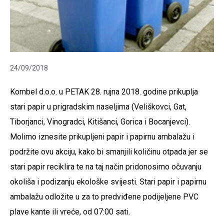
24/09/2018
Kombel d.o.o. u PETAK 28. rujna 2018. godine prikuplja
stari papir u prigradskim naseljima (Veliškovci, Gat,
Tiborjanci, Vinogradci, Kitišanci, Gorica i Bocanjevci).
Molimo iznesite prikupljeni papir i papirnu ambalažu i
podržite ovu akciju, kako bi smanjili količinu otpada jer se
stari papir reciklira te na taj način pridonosimo očuvanju
okoliša i podizanju ekološke svijesti. Stari papir i papirnu
ambalažu odložite u za to predviđene podijeljene PVC
plave kante ili vreće, od 07:00 sati.