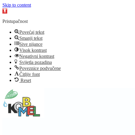
Skip to content
Open
toolbar
Pristupačnost
Povećaj tekst
Smanji tekst
Sive nijance
Visok kontrast
Negativni kontrast
Svijetla pozadina
Poveznice podvučene
Čitljiv font
Reset