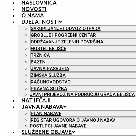
NASLOVNICA
NOVOSTI
O NAMA
DJELATNOSTI
SAKUPLJANJE I ODVOZ OTPADA
GROBLJE I POGREBNI CENTAR
ODRŽAVANJE ZELENIH POVRŠINA
HOSTEL BELIŠĆE
TRŽNICA
BAZEN
JAVNA RASVJETA
ZIMSKA SLUŽBA
RAČUNOVODSTVO
PRAVNA SLUŽBA
JAVNI PRIJEVOZ NA PODRUČJU GRADA BELIŠĆA
NATJEČAJI
JAVNA NABAVA
PLAN NABAVE
REGISTAR UGOVORA O JAVNOJ NABAVI
POSTUPCI JAVNE NABAVE
SLUŽBENE OBJAVE