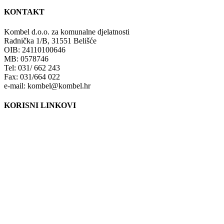
KONTAKT
Kombel d.o.o. za komunalne djelatnosti
Radnička 1/B, 31551 Belišće
OIB: 24110100646
MB: 0578746
Tel: 031/ 662 243
Fax: 031/664 022
e-mail: kombel@kombel.hr
KORISNI LINKOVI
Grad Belišće
Gradski radio Belišće
Hidrobel d.o.o. Belišće
Poduzetnički inkubator POLET d.o.o. Belišće
Lokalna razvojna agencija Grada Belišća d.o.o.
Ministarstvo zaštite okoliša i energetike
Fond za zaštitu okoliša i energetsku učinkovitost