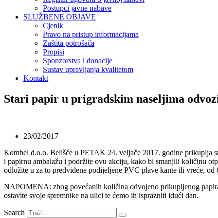
Postupci javne nabave
SLUŽBENE OBJAVE
Cjenik
Pravo na pristup informacijama
Zaštita potrošača
Propisi
Sponzorstva i donacije
Sustav upravljanja kvalitetom
Kontakt
Stari papir u prigradskim naseljima odvozi
23/02/2017
Kombel d.o.o. Belišće u PETAK 24. veljače 2017. godine prikuplja star
i papirnu ambalažu i podržite ovu akciju, kako bi smanjili količinu otpa
odložite u za to predviđene podijeljene PVC plave kante ili vreće, od 
NAPOMENA: zbog povećanih količina odvojeno prikupljenog papira i 
ostavite svoje spremnike na ulici te ćemo ih isprazniti idući dan.
Search