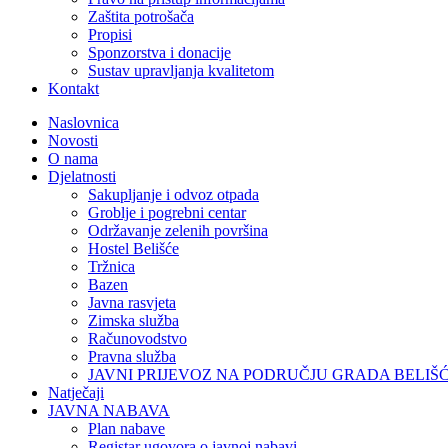
Zaštita potrošača
Propisi
Sponzorstva i donacije
Sustav upravljanja kvalitetom
Kontakt
Naslovnica
Novosti
O nama
Djelatnosti
Sakupljanje i odvoz otpada
Groblje i pogrebni centar
Održavanje zelenih površina
Hostel Belišće
Tržnica
Bazen
Javna rasvjeta
Zimska služba
Računovodstvo
Pravna služba
JAVNI PRIJEVOZ NA PODRUČJU GRADA BELIŠ
Natječaji
JAVNA NABAVA
Plan nabave
Registar ugovora o javnoj nabavi