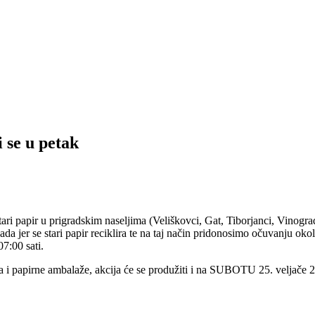
 se u petak
i papir u prigradskim naseljima (Veliškovci, Gat, Tiborjanci, Vinogradc
da jer se stari papir reciklira te na taj način pridonosimo očuvanju okol
07:00 sati.
papirne ambalaže, akcija će se produžiti i na SUBOTU 25. veljače 20