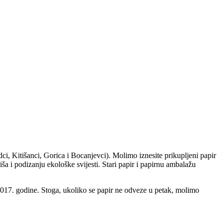
i, Kitišanci, Gorica i Bocanjevci). Molimo iznesite prikupljeni papir
iša i podizanju ekološke svijesti. Stari papir i papirnu ambalažu
17. godine. Stoga, ukoliko se papir ne odveze u petak, molimo