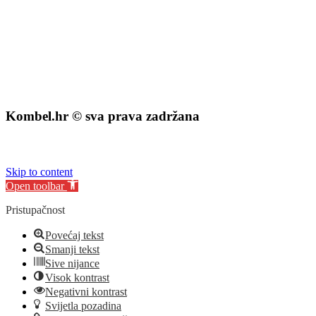
Kombel.hr © sva prava zadržana
izrada web stranice
:
exdizajn
Skip to content
Open toolbar
Pristupačnost
Povećaj tekst
Smanji tekst
Sive nijance
Visok kontrast
Negativni kontrast
Svijetla pozadina