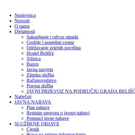
Naslovnica
Novosti
O nama
Djelatnosti
Sakupljanje i odvoz otpada
Groblje i pogrebni centar
Održavanje zelenih površina
Hostel Belišće
Tržnica
Bazen
Javna rasvjeta
Zimska služba
Računovodstvo
Pravna služba
JAVNI PRIJEVOZ NA PODRUČJU GRADA BELIŠ
Natječaji
JAVNA NABAVA
Plan nabave
Registar ugovora o javnoj nabavi
Postupci javne nabave
SLUŽBENE OBJAVE
Cjenik
Pravo na pristup informacijama