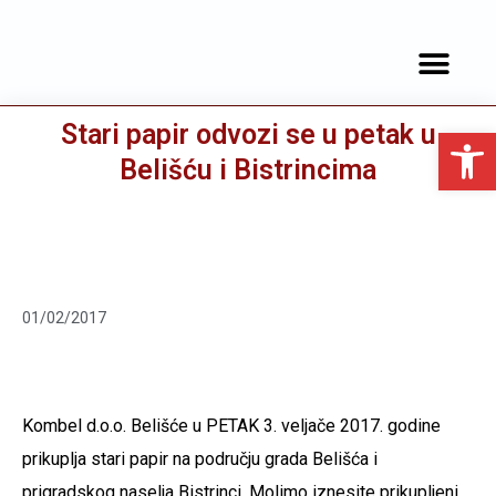
JAVNA NABAVA
SLUŽBENE OBJAVE
Stari papir odvozi se u petak u
Open toolbar
Belišću i Bistrincima
01/02/2017
Kombel d.o.o. Belišće u PETAK 3. veljače 2017. godine
prikuplja stari papir na području grada Belišća i
prigradskog naselja Bistrinci. Molimo iznesite prikupljeni