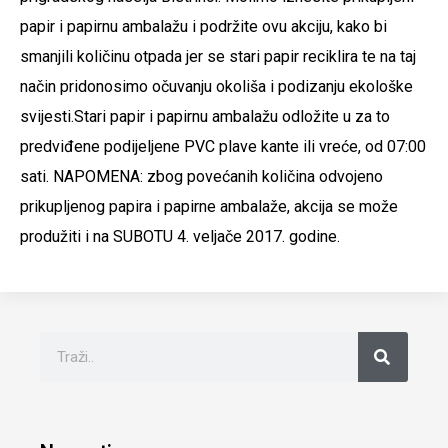
papir i papirnu ambalažu i podržite ovu akciju, kako bi
smanjili količinu otpada jer se stari papir reciklira te na taj
način pridonosimo očuvanju okoliša i podizanju ekološke
svijesti.Stari papir i papirnu ambalažu odložite u za to
predviđene podijeljene PVC plave kante ili vreće, od 07:00
sati. NAPOMENA: zbog povećanih količina odvojeno
prikupljenog papira i papirne ambalaže, akcija se može
produžiti i na SUBOTU 4. veljače 2017. godine.