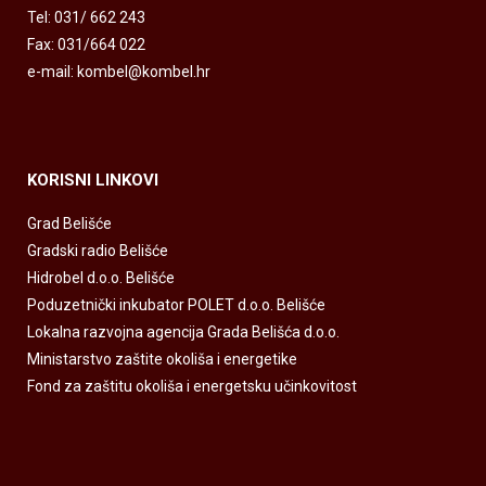
Tel: 031/ 662 243
Fax: 031/664 022
e-mail: kombel@kombel.hr
KORISNI LINKOVI
Grad Belišće
Gradski radio Belišće
Hidrobel d.o.o. Belišće
Poduzetnički inkubator POLET d.o.o. Belišće
Lokalna razvojna agencija Grada Belišća d.o.o.
Ministarstvo zaštite okoliša i energetike
Fond za zaštitu okoliša i energetsku učinkovitost