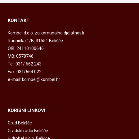
KONTAKT
Kombel d.o.o. za komunalne djelatnosti
Radnička 1/B, 31551 Belišće
OIB: 24110100646
MB: 0578746
Tel: 031/ 662 243
Fax: 031/664 022
e-mail: kombel@kombel.hr
KORISNI LINKOVI
Grad Belišće
Gradski radio Belišće
Hidrobel d.o.o. Belišće