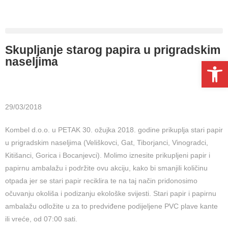
Skupljanje starog papira u prigradskim
naseljima
Open toolbar
29/03/2018
Kombel d.o.o. u PETAK 30. ožujka 2018. godine prikuplja stari papir
u prigradskim naseljima (Veliškovci, Gat, Tiborjanci, Vinogradci,
Kitišanci, Gorica i Bocanjevci). Molimo iznesite prikupljeni papir i
papirnu ambalažu i podržite ovu akciju, kako bi smanjili količinu
otpada jer se stari papir reciklira te na taj način pridonosimo
očuvanju okoliša i podizanju ekološke svijesti. Stari papir i papirnu
ambalažu odložite u za to predviđene podijeljene PVC plave kante
ili vreće, od 07:00 sati.