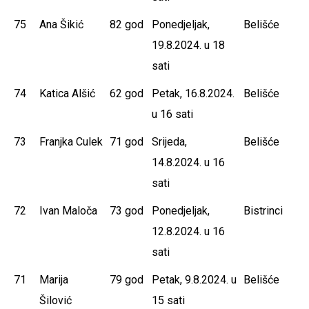
75
Ana Šikić
82 god
Ponedjeljak,
Belišće
19.8.2024. u 18
sati
74
Katica Alšić
62 god
Petak, 16.8.2024.
Belišće
u 16 sati
73
Franjka Culek
71 god
Srijeda,
Belišće
14.8.2024. u 16
sati
72
Ivan Maloča
73 god
Ponedjeljak,
Bistrinci
12.8.2024. u 16
sati
71
Marija
79 god
Petak, 9.8.2024. u
Belišće
Šilović
15 sati