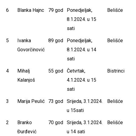
6
Blanka Hajnc
79 god
Ponedjeljak,
Belišće
8.1.2024. u 15
sati
5
Ivanka
89 god
Ponedjeljak,
Belišće
Govorčinović
8.1.2024. u 14
sati
4
Mihalj
55 god
Četvrtak,
Bistrinci
Kalanjoš
4.1.2024. u 15
sati
3
Marija Peulić
73 god
Srijeda, 3.1.2024.
Belišće
u 15sati
2
Branko
70 god
Srijeda, 3.1.2024.
Belišće
Đurđević
u 14 sati