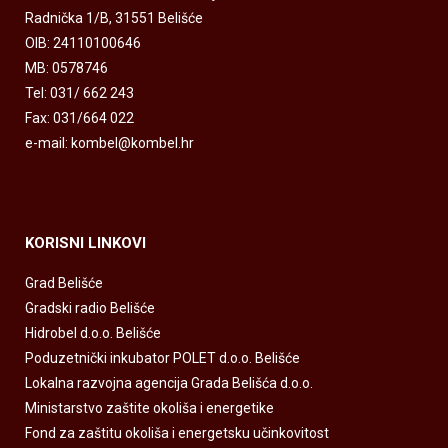
Radnička 1/B, 31551 Belišće
OIB: 24110100646
MB: 0578746
Tel: 031/ 662 243
Fax: 031/664 022
e-mail: kombel@kombel.hr
KORISNI LINKOVI
Grad Belišće
Gradski radio Belišće
Hidrobel d.o.o. Belišće
Poduzetnički inkubator POLET d.o.o. Belišće
Lokalna razvojna agencija Grada Belišća d.o.o.
Ministarstvo zaštite okoliša i energetike
Fond za zaštitu okoliša i energetsku učinkovitost