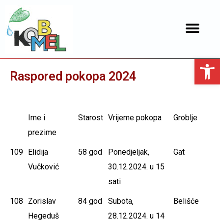
Open toolbar
Raspored pokopa 2024
Ime i
Starost
Vrijeme pokopa
Groblje
prezime
109
Elidija
58 god
Ponedjeljak,
Gat
Vučković
30.12.2024. u 15
sati
108
Zorislav
84 god
Subota,
Belišće
Hegeduš
28.12.2024. u 14