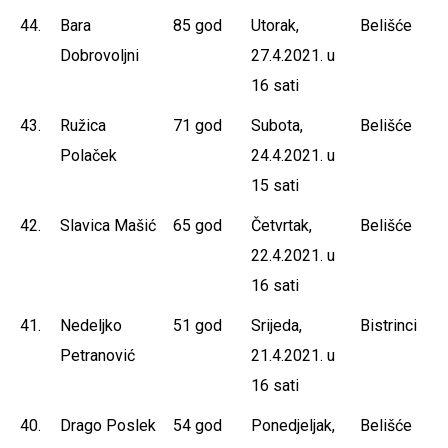
44.
Bara
85 god
Utorak,
Belišće
Dobrovoljni
27.4.2021. u
16 sati
43.
Ružica
71 god
Subota,
Belišće
Polaček
24.4.2021. u
15 sati
42.
Slavica Mašić
65 god
Četvrtak,
Belišće
22.4.2021. u
16 sati
41.
Nedeljko
51 god
Srijeda,
Bistrinci
Petranović
21.4.2021. u
16 sati
40.
Drago Poslek
54 god
Ponedjeljak,
Belišće