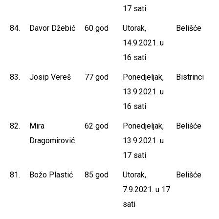
17 sati
84.
Davor Džebić
60 god
Utorak,
Belišće
14.9.2021. u
16 sati
83.
Josip Vereš
77 god
Ponedjeljak,
Bistrinci
13.9.2021. u
16 sati
82.
Mira
62 god
Ponedjeljak,
Belišće
Dragomirović
13.9.2021. u
17 sati
81.
Božo Plastić
85 god
Utorak,
Belišće
7.9.2021. u 17
sati