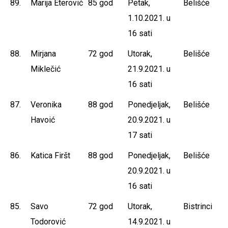
89.
Marija Eterović
85 god
Petak,
Belišće
1.10.2021. u
16 sati
88.
Mirjana
72 god
Utorak,
Belišće
Miklečić
21.9.2021. u
16 sati
87.
Veronika
88 god
Ponedjeljak,
Belišće
Havoić
20.9.2021. u
17 sati
86.
Katica Firšt
88 god
Ponedjeljak,
Belišće
20.9.2021. u
16 sati
85.
Savo
72 god
Utorak,
Bistrinci
Todorović
14.9.2021. u