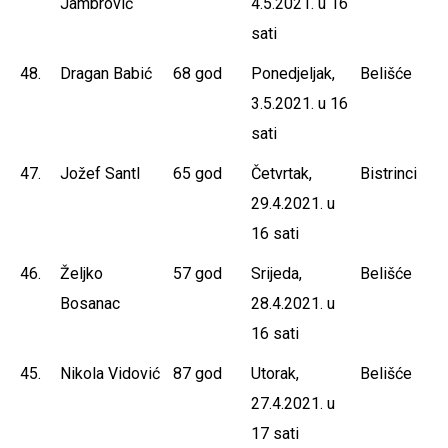
Jambrović
4.5.2021. u 16
sati
48.
Dragan Babić
68 god
Ponedjeljak,
Belišće
3.5.2021. u 16
sati
47.
Jožef Santl
65 god
Četvrtak,
Bistrinci
29.4.2021. u
16 sati
46.
Željko
57 god
Srijeda,
Belišće
Bosanac
28.4.2021. u
16 sati
45.
Nikola Vidović
87 god
Utorak,
Belišće
27.4.2021. u
17 sati