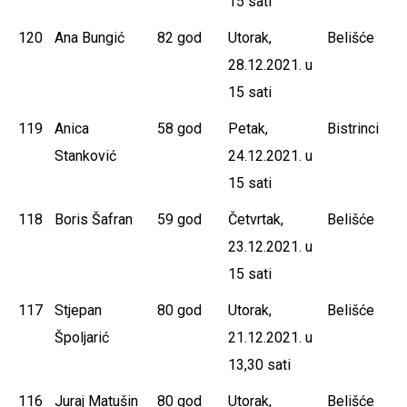
15 sati
120
Ana Bungić
82 god
Utorak,
Belišće
28.12.2021. u
15 sati
119
Anica
58 god
Petak,
Bistrinci
Stanković
24.12.2021. u
15 sati
118
Boris Šafran
59 god
Četvrtak,
Belišće
23.12.2021. u
15 sati
117
Stjepan
80 god
Utorak,
Belišće
Špoljarić
21.12.2021. u
13,30 sati
116
Juraj Matušin
80 god
Utorak,
Belišće