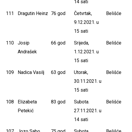
14 sati
111
Dragutin Heinz
76 god
Četvrtak,
Belišće
9.12.2021. u
15 sati
110
Josip
66 god
Srijeda,
Belišće
Andrašek
1.12.2021. u
15 sati
109
Nadica Vasilj
63 god
Utorak,
Belišće
30.11.2021. u
15 sati
108
Elizabeta
83 god
Subota.
Belišće
Petekić
27.11.2021. u
14 sati
107
Jozo Sabo
75 god
Subota,
Belišće