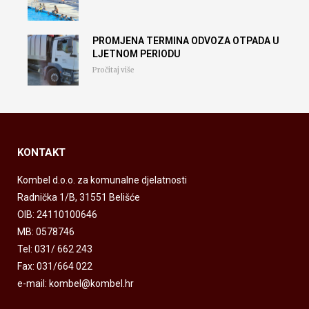
PROMJENA TERMINA ODVOZA OTPADA U
LJETNOM PERIODU
Pročitaj više
KONTAKT
Kombel d.o.o. za komunalne djelatnosti
Radnička 1/B, 31551 Belišće
OIB: 24110100646
MB: 0578746
Tel: 031/ 662 243
Fax: 031/664 022
e-mail: kombel@kombel.hr