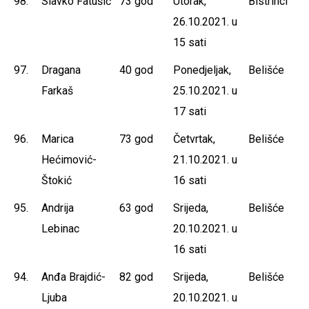
98.
Slavko Fatušić
73 god
Utorak,
Bistrinci
26.10.2021. u
15 sati
97.
Dragana
40 god
Ponedjeljak,
Belišće
Farkaš
25.10.2021. u
17 sati
96.
Marica
73 god
Četvrtak,
Belišće
Hećimović-
21.10.2021. u
Štokić
16 sati
95.
Andrija
63 god
Srijeda,
Belišće
Lebinac
20.10.2021. u
16 sati
94.
Anđa Brajdić-
82 god
Srijeda,
Belišće
Ljuba
20.10.2021. u