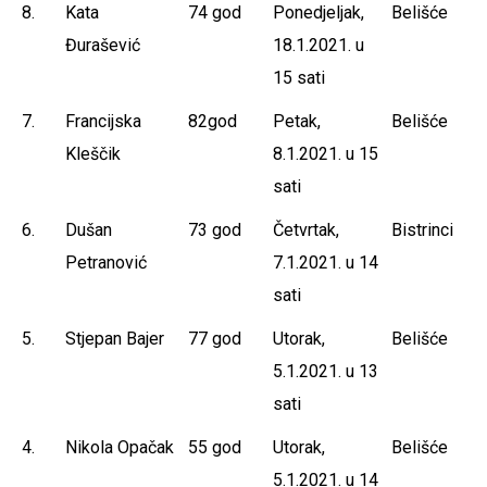
8.
Kata
74 god
Ponedjeljak,
Belišće
Đurašević
18.1.2021. u
15 sati
7.
Francijska
82god
Petak,
Belišće
Kleščik
8.1.2021. u 15
sati
6.
Dušan
73 god
Četvrtak,
Bistrinci
Petranović
7.1.2021. u 14
sati
5.
Stjepan Bajer
77 god
Utorak,
Belišće
5.1.2021. u 13
sati
4.
Nikola Opačak
55 god
Utorak,
Belišće
5.1.2021. u 14