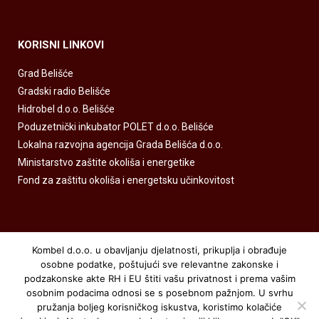
KORISNI LINKOVI
Grad Belišće
Gradski radio Belišće
Hidrobel d.o.o. Belišće
Poduzetnički inkubator POLET d.o.o. Belišće
Lokalna razvojna agencija Grada Belišća d.o.o.
Ministarstvo zaštite okoliša i energetike
Fond za zaštitu okoliša i energetsku učinkovitost
Kombel d.o.o. u obavljanju djelatnosti, prikuplja i obrađuje
osobne podatke, poštujući sve relevantne zakonske i
podzakonske akte RH i EU štiti vašu privatnost i prema vašim
osobnim podacima odnosi se s posebnom pažnjom. U svrhu
pružanja boljeg korisničkog iskustva, koristimo kolačiće
Kombel.hr © sva prava zadržana