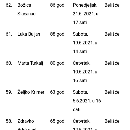
62.
Božica
86 god
Ponedjeljak,
Belišće
Slačanac
21.6. 2021. u
17 sati
61.
Luka Buljan
88 god
Subota,
Belišće
19.6.2021. u
14 sati
60.
Marta Turkalj
80 god
Četvrtak,
Belišće
10.6.2021. u
16 sati
59.
Željko Krimer
63 god
Subota,
Belišće
5.6.2021. u 16
sati
58.
Zdravko
65 god
Četvrtak,
Belišće
Brleković
27.5.2021. u