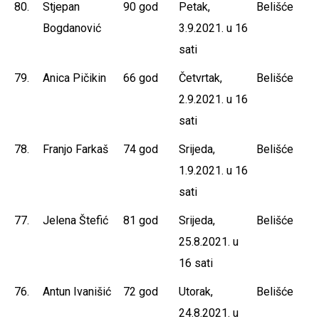
80.
Stjepan
90 god
Petak,
Belišće
Bogdanović
3.9.2021. u 16
sati
79.
Anica Pičikin
66 god
Četvrtak,
Belišće
2.9.2021. u 16
sati
78.
Franjo Farkaš
74 god
Srijeda,
Belišće
1.9.2021. u 16
sati
77.
Jelena Štefić
81 god
Srijeda,
Belišće
25.8.2021. u
16 sati
76.
Antun Ivanišić
72 god
Utorak,
Belišće
24.8.2021. u