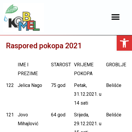
Open toolbar
Raspored pokopa 2021
IME I
STAROST
VRIJEME
GROBLJE
PREZIME
POKOPA
IME I
STAROST
VRIJEME
GROBLJE
122
Jelica Nago
75 god
Petak,
Belišće
PREZIME
POKOPA
31.12.2021. u
14 sati
121
Jovo
64 god
Srijeda,
Belišće
Mihajlović
29.12.2021. u