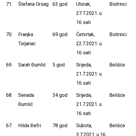
71.
Štefana Orsag
63 god
Utorak,
Bistrinci
27.7.2021. u
16 sati
70.
Franjka
69 god
Četvrtak,
Bistrinci
Torjanac
22.7.2021. u
16 sati
69.
Sarah Đumlić
5 god
Srijeda,
Belišće
21.7.2021. u
16 sati
68.
Senada
34 god
Srijeda,
Belišće
Đumlić
21.7.2021. u
16 sati
67.
Hilda Đefri
78 god
Subota,
Belišće
3.7.2021. u 16