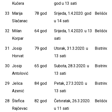
Kučera
god u 13 sati
33
Marija
78 god
Srijeda, 1.4.2020. god
Belišće
Slačanac
u 14 sati
32
Milan
64 god
Srijeda, 1.4.2020. u 13
Belišće
Korpar
sati
31
Josip
79 god
Utorak, 31.3.2020. u
Bistrinci
Horvat
13 sati
30
Josip
65 god
Subota, 28.3.2020. u
Bistrinci
Antolović
13 sati
29
Jelica
84 god
Petak, 27.3.2020. u
Bistrinci
Azenić
13 sati
28
Štefica
82 god
Četvratak, 26.3.2020.
Belišće
Rajčevac
u 11 sati