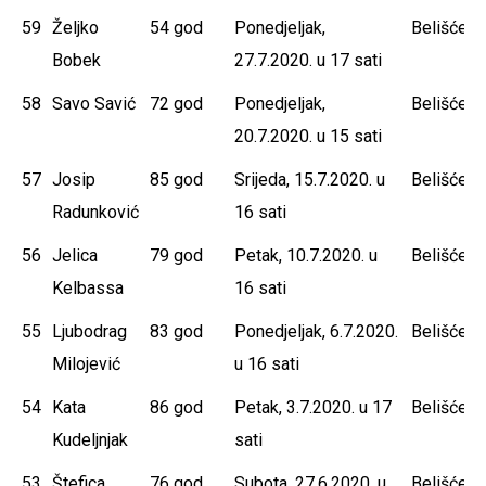
59
Željko
54 god
Ponedjeljak,
Belišće
Bobek
27.7.2020. u 17 sati
58
Savo Savić
72 god
Ponedjeljak,
Belišće
20.7.2020. u 15 sati
57
Josip
85 god
Srijeda, 15.7.2020. u
Belišće
Radunković
16 sati
56
Jelica
79 god
Petak, 10.7.2020. u
Belišće
Kelbassa
16 sati
55
Ljubodrag
83 god
Ponedjeljak, 6.7.2020.
Belišće
Milojević
u 16 sati
54
Kata
86 god
Petak, 3.7.2020. u 17
Belišće
Kudeljnjak
sati
53
Štefica
76 god
Subota, 27.6.2020. u
Belišće