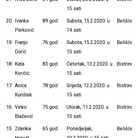
15 sati
20
Ivanka
89 god
Subota, 15.2.2020. u
Belišće
Perković
14 sati
19
Franjo
76 god
Subota, 15.2.2020. u
Belišće
Dorić
15 sati
18
Kata
83 god
Četvrtak, 13.2.2020. u
Bistrinci
Koričić
15 sati
17
Anica
78 god
Srijeda, 12.2.2020. u
Bistrinci
Kunštek
15 sati
16
Vinko
75 god
Utorak, 11.2.2020. u
Bistrinci
Blažević
15 sati
15
Zdenka
65 god
Ponedjeljak,
Belišće
Horvat
10.2.2020. u 15 sati