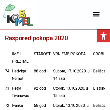
Open toolbar
Raspored pokopa 2020
IME I
STAROST
VRIJEME POKOPA
GROBLJE
PREZIME
IME I
STAROST
VRIJEME POKOPA
GROBLJE
74
Hedviga
88 god
Subota, 17.10.2020. u
Belišće
PREZIME
Nemet
14 sati
73
Petra
92 god
Utorak, 13.102020. u
Bistrinci
Tivanovac
15 sati
72
Ivanka
68 god
Utorak, 13.10.2020. u
Belišće