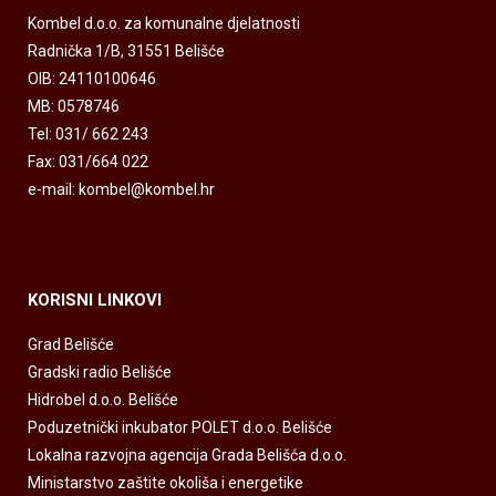
Kombel d.o.o. za komunalne djelatnosti
Radnička 1/B, 31551 Belišće
OIB: 24110100646
MB: 0578746
Tel: 031/ 662 243
Fax: 031/664 022
e-mail: kombel@kombel.hr
KORISNI LINKOVI
Grad Belišće
Gradski radio Belišće
Hidrobel d.o.o. Belišće
Poduzetnički inkubator POLET d.o.o. Belišće
Lokalna razvojna agencija Grada Belišća d.o.o.
Ministarstvo zaštite okoliša i energetike