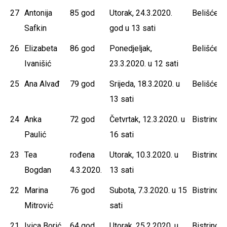
27
Antonija
85 god
Utorak, 24.3.2020.
Belišće
Safkin
god u 13 sati
26
Elizabeta
86 god
Ponedjeljak,
Belišće
Ivanišić
23.3.2020. u 12 sati
25
Ana Alvađ
79 god
Srijeda, 18.3.2020. u
Belišće
13 sati
24
Anka
72 god
Četvrtak, 12.3.2020. u
Bistrinci
Paulić
16 sati
23
Tea
rođena
Utorak, 10.3.2020. u
Bistrinci
Bogdan
4.3.2020.
13 sati
22
Marina
76 god
Subota, 7.3.2020. u 15
Bistrinci
Mitrović
sati
21
Ivica Borić
64 god
Utorak, 25.2.2020. u
Bistrinci