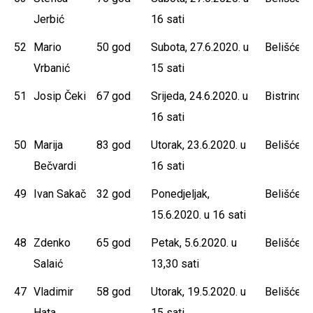
Jerbić
16 sati
52
Mario
50 god
Subota, 27.6.2020. u
Belišće
Vrbanić
15 sati
51
Josip Čeki
67 god
Srijeda, 24.6.2020. u
Bistrinci
16 sati
50
Marija
83 god
Utorak, 23.6.2020. u
Belišće
Bečvardi
16 sati
49
Ivan Sakač
32 god
Ponedjeljak,
Belišće
15.6.2020. u 16 sati
48
Zdenko
65 god
Petak, 5.6.2020. u
Belišće
Salaić
13,30 sati
47
Vladimir
58 god
Utorak, 19.5.2020. u
Belišće
Hata
15 sati