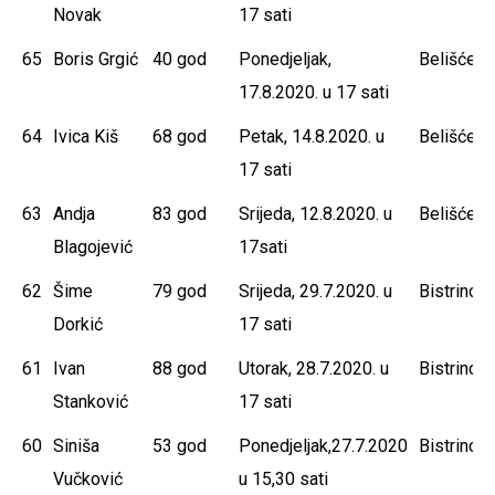
Novak
17 sati
65
Boris Grgić
40 god
Ponedjeljak,
Belišće
17.8.2020. u 17 sati
64
Ivica Kiš
68 god
Petak, 14.8.2020. u
Belišće
17 sati
63
Andja
83 god
Srijeda, 12.8.2020. u
Belišće
Blagojević
17sati
62
Šime
79 god
Srijeda, 29.7.2020. u
Bistrinci
Dorkić
17 sati
61
Ivan
88 god
Utorak, 28.7.2020. u
Bistrinci
Stanković
17 sati
60
Siniša
53 god
Ponedjeljak,27.7.2020
Bistrinci
Vučković
u 15,30 sati