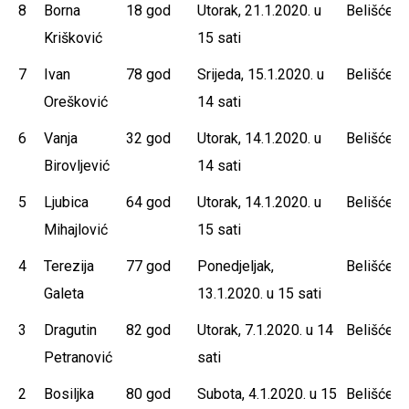
8
Borna
18 god
Utorak, 21.1.2020. u
Belišće
Krišković
15 sati
7
Ivan
78 god
Srijeda, 15.1.2020. u
Belišće
Orešković
14 sati
6
Vanja
32 god
Utorak, 14.1.2020. u
Belišće
Birovljević
14 sati
5
Ljubica
64 god
Utorak, 14.1.2020. u
Belišće
Mihajlović
15 sati
4
Terezija
77 god
Ponedjeljak,
Belišće
Galeta
13.1.2020. u 15 sati
3
Dragutin
82 god
Utorak, 7.1.2020. u 14
Belišće
Petranović
sati
2
Bosiljka
80 god
Subota, 4.1.2020. u 15
Belišće