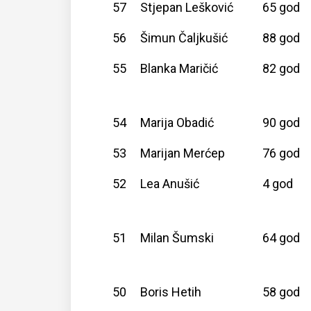
57
Stjepan Lešković
65 god
56
Šimun Čaljkušić
88 god
55
Blanka Maričić
82 god
54
Marija Obadić
90 god
53
Marijan Merćep
76 god
52
Lea Anušić
4 god
51
Milan Šumski
64 god
50
Boris Hetih
58 god