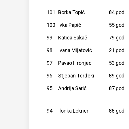
101
Borka Topić
84 god
100
Ivka Papić
55 god
99
Katica Sakač
79 god
98
Ivana Mijatović
21 god
97
Pavao Hronjec
53 god
96
Stjepan Terđeki
89 god
95
Andrija Sarić
87 god
94
Ilonka Lokner
88 god