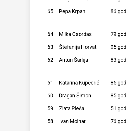
65
Pepa Krpan
86 god
64
Milka Csordas
79 god
63
Štefanija Horvat
95 god
62
Antun Šarlija
83 god
61
Katarina Kupčerić
85 god
60
Dragan Šimon
85 god
59
Zlata Pleša
51 god
58
Ivan Molnar
76 god