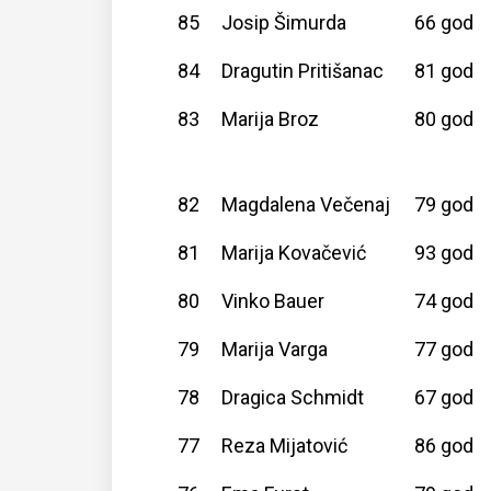
85
Josip Šimurda
66 god
84
Dragutin Pritišanac
81 god
83
Marija Broz
80 god
82
Magdalena Večenaj
79 god
81
Marija Kovačević
93 god
80
Vinko Bauer
74 god
79
Marija Varga
77 god
78
Dragica Schmidt
67 god
77
Reza Mijatović
86 god