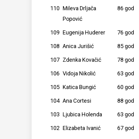
110
Mileva Drljača
86 god
Popović
109
Eugenija Huderer
76 god
108
Anica Jurišić
85 god
107
Zdenka Kovačić
78 god
106
Vidoja Nikolić
63 god
105
Katica Bungić
60 god
104
Ana Cortesi
88 god
103
Ljubica Holenda
63 god
102
Elizabeta Ivanić
67 god