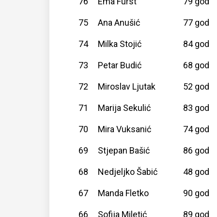
76
Ema Furst
79 god
75
Ana Anušić
77 god
74
Milka Stojić
84 god
73
Petar Budić
68 god
72
Miroslav Ljutak
52 god
71
Marija Sekulić
83 god
70
Mira Vuksanić
74 god
69
Stjepan Bašić
86 god
68
Nedjeljko Šabić
48 god
67
Manda Fletko
90 god
66
Sofija Miletić
89 god