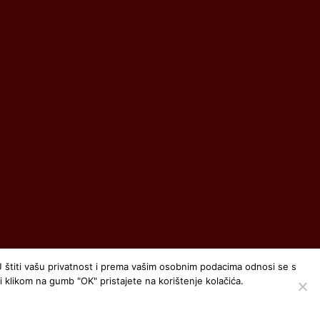
U štiti vašu privatnost i prema vašim osobnim podacima odnosi se s
 klikom na gumb "OK" pristajete na korištenje kolačića.
izrada web stranice
:
exdizajn