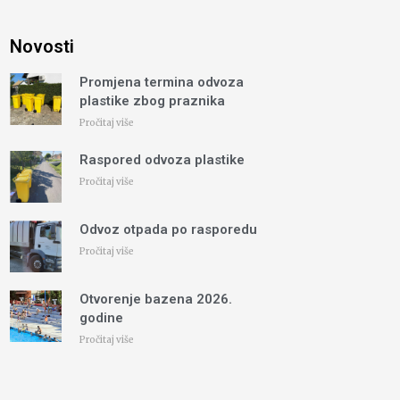
Novosti
Promjena termina odvoza
plastike zbog praznika
Pročitaj više
Raspored odvoza plastike
Pročitaj više
Odvoz otpada po rasporedu
Pročitaj više
Otvorenje bazena 2026.
godine
Pročitaj više