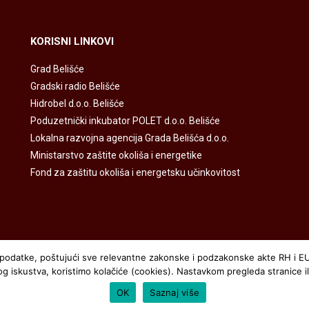
KORISNI LINKOVI
Grad Belišće
Gradski radio Belišće
Hidrobel d.o.o. Belišće
Poduzetnički inkubator POLET d.o.o. Belišće
Lokalna razvojna agencija Grada Belišća d.o.o.
Ministarstvo zaštite okoliša i energetike
Fond za zaštitu okoliša i energetsku učinkovitost
ne podatke, poštujući sve relevantne zakonske i podzakonske akte RH i E
iskustva, koristimo kolačiće (cookies). Nastavkom pregleda stranice ili
OK
Saznaj više