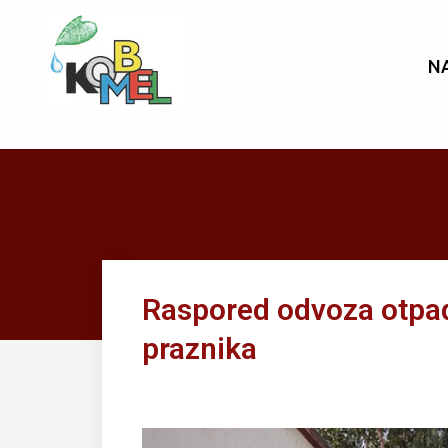
N
Raspored odvoza otpad
praznika