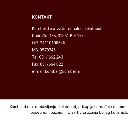
KONTAKT
Kombel d.o.o. za komunalne djelatnosti
Radnička 1/B, 31551 Belišće
OIB: 24110100646
MB: 0578746
Tel: 031/ 662 243
Fax: 031/664 022
e-mail: kombel@kombel.hr
Kombel d.o.o. u obavljanju djelatnosti, prikuplja i obrađuje osob
posebnom pažnjom. U svrhu pružanja boljeg korisničkog 
Kombel.hr © sva prava zadržana