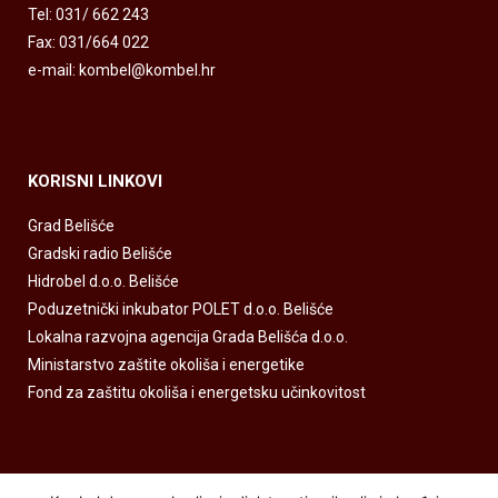
Tel: 031/ 662 243
Fax: 031/664 022
e-mail: kombel@kombel.hr
KORISNI LINKOVI
Grad Belišće
Gradski radio Belišće
Hidrobel d.o.o. Belišće
Poduzetnički inkubator POLET d.o.o. Belišće
Lokalna razvojna agencija Grada Belišća d.o.o.
Ministarstvo zaštite okoliša i energetike
Fond za zaštitu okoliša i energetsku učinkovitost