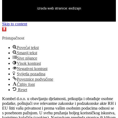
izrada web stranice
:
exdizajn
Skip to content
Open
toolbar
Pristupačnost
Povećaj tekst
Smanji tekst
Sive nijance
Visok kontrast
Negativni kontrast
Svijetla pozadina
Poveznice podvučene
Čitljiv font
Reset
Kombel d.o.o. u obavljanju djelatnosti, prikuplja i obrađuje osobne
podatke, poštujući sve relevantne zakonske i podzakonske akte RH i
EU štiti vašu privatnost i prema vašim osobnim podacima odnosi se
s posebnom pažnjom. U svrhu pružanja boljeg korisničkog iskustva,
koristimo kolačiće (cookies). Nastavkom pregleda stranice ili klikom