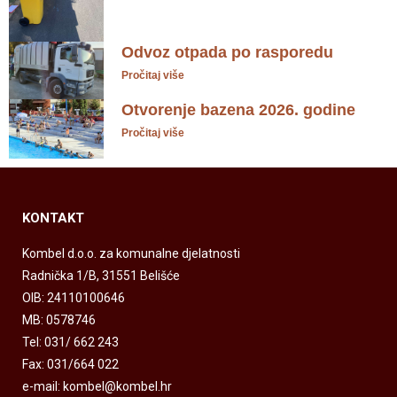
Odvoz otpada po rasporedu
Pročitaj više
Otvorenje bazena 2026. godine
Pročitaj više
KONTAKT
Kombel d.o.o. za komunalne djelatnosti
Radnička 1/B, 31551 Belišće
OIB: 24110100646
MB: 0578746
Tel: 031/ 662 243
Fax: 031/664 022
e-mail: kombel@kombel.hr