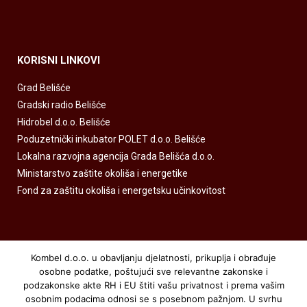
KORISNI LINKOVI
Grad Belišće
Gradski radio Belišće
Hidrobel d.o.o. Belišće
Poduzetnički inkubator POLET d.o.o. Belišće
Lokalna razvojna agencija Grada Belišća d.o.o.
Ministarstvo zaštite okoliša i energetike
Fond za zaštitu okoliša i energetsku učinkovitost
Kombel d.o.o. u obavljanju djelatnosti, prikuplja i obrađuje
osobne podatke, poštujući sve relevantne zakonske i
podzakonske akte RH i EU štiti vašu privatnost i prema vašim
osobnim podacima odnosi se s posebnom pažnjom. U svrhu