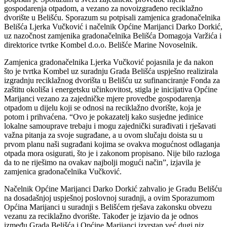
gospodarenja otpadom, a vezano za novoizgrađeno reciklažno
dvorište u Belišću. Sporazum su potpisali zamjenica gradonačelnika
Belišća Ljerka Vučković i načelnik Općine Marijanci Darko Dorkić,
uz nazočnost zamjenika gradonačelnika Belišća Domagoja Varžića i
direktorice tvrtke Kombel d.o.o. Belišće Marine Novoselnik.
Zamjenica gradonačelnika Ljerka Vučković pojasnila je da nakon
što je tvrtka Kombel uz suradnju Grada Belišća uspješno realizirala
izgradnju reciklažnog dvorišta u Belišću uz sufinanciranje Fonda za
zaštitu okoliša i energetsku učinkovitost, stigla je inicijativa Općine
Marijanci vezano za zajedničke mjere provedbe gospodarenja
otpadom u dijelu koji se odnosi na reciklažno dvorište, koja je
potom i prihvaćena. “Ovo je pokazatelj kako susjedne jedinice
lokalne samouprave trebaju i mogu zajednički surađivati i rješavati
važna pitanja za svoje sugrađane, a u ovom slučaju doista su u
prvom planu naši sugrađani kojima se ovakva mogućnost odlaganja
otpada mora osigurati, što je i zakonom propisano. Nije bilo razloga
da to ne riješimo na ovakav najbolji mogući način”, izjavila je
zamjenica gradonačelnika Vučković.
Načelnik Općine Marijanci Darko Dorkić zahvalio je Gradu Belišću
na dosadašnjoj uspješnoj poslovnoj suradnji, a ovim Sporazumom
Općina Marijanci u suradnji s Belišćem rješava zakonsku obvezu
vezanu za reciklažno dvorište. Također je izjavio da je odnos
između Grada Belišća i Općine Marijanci izvrstan već dugi niz