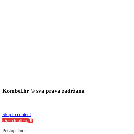
Lokalna razvojna agencija Grada Belišća d.o.o.
Ministarstvo zaštite okoliša i energetike
Fond za zaštitu okoliša i energetsku učinkovitost
Kombel.hr © sva prava zadržana
izrada web stranice
:
exdizajn
Skip to content
Open toolbar
Pristupačnost