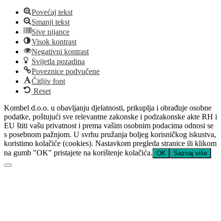
Povećaj tekst
Smanji tekst
Sive nijance
Visok kontrast
Negativni kontrast
Svijetla pozadina
Poveznice podvučene
Čitljiv font
Reset
Kombel d.o.o. u obavljanju djelatnosti, prikuplja i obrađuje osobne
podatke, poštujući sve relevantne zakonske i podzakonske akte RH i
EU štiti vašu privatnost i prema vašim osobnim podacima odnosi se
s posebnom pažnjom. U svrhu pružanja boljeg korisničkog iskustva,
koristimo kolačiće (cookies). Nastavkom pregleda stranice ili klikom
na gumb "OK" pristajete na korištenje kolačića.
OK
Saznaj više