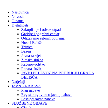
Naslovnica
Novosti
O nama
Djelatnosti
Sakupljanje i odvoz otpada
Groblje i pogrebni centar
Održavanje zelenih površina
Hostel Belišće
Tržnica
Bazen
Javna rasvjeta
Zimska služba
Računovodstvo
Pravna služba
JAVNI PRIJEVOZ NA PODRUČJU GRADA
BELIŠĆA
Natječaji
JAVNA NABAVA
Plan nabave
Registar ugovora o javnoj nabavi
Postupci javne nabave
SLUŽBENE OBJAVE
Cjenik