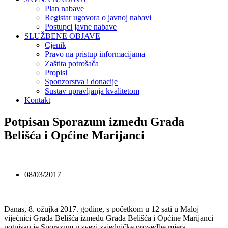
Plan nabave
Registar ugovora o javnoj nabavi
Postupci javne nabave
SLUŽBENE OBJAVE
Cjenik
Pravo na pristup informacijama
Zaštita potrošača
Propisi
Sponzorstva i donacije
Sustav upravljanja kvalitetom
Kontakt
Potpisan Sporazum između Grada
Belišća i Općine Marijanci
08/03/2017
Danas, 8. ožujka 2017. godine, s početkom u 12 sati u Maloj
vijećnici Grada Belišća između Grada Belišća i Općine Marijanci
potpisan je Sporazum u svezi zajedničke provedbe mjera