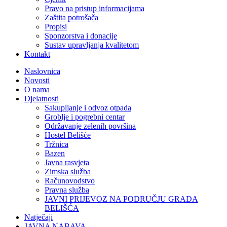
Pravo na pristup informacijama
Zaštita potrošača
Propisi
Sponzorstva i donacije
Sustav upravljanja kvalitetom
Kontakt
Naslovnica
Novosti
O nama
Djelatnosti
Sakupljanje i odvoz otpada
Groblje i pogrebni centar
Održavanje zelenih površina
Hostel Belišće
Tržnica
Bazen
Javna rasvjeta
Zimska služba
Računovodstvo
Pravna služba
JAVNI PRIJEVOZ NA PODRUČJU GRADA
BELIŠĆA
Natječaji
JAVNA NABAVA