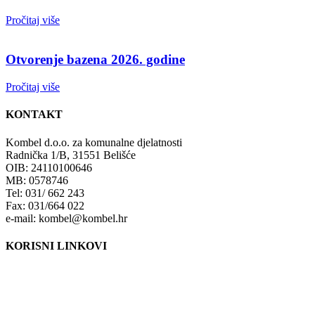
Pročitaj više
Otvorenje bazena 2026. godine
Pročitaj više
KONTAKT
Kombel d.o.o. za komunalne djelatnosti
Radnička 1/B, 31551 Belišće
OIB: 24110100646
MB: 0578746
Tel: 031/ 662 243
Fax: 031/664 022
e-mail: kombel@kombel.hr
KORISNI LINKOVI
Grad Belišće
Gradski radio Belišće
Hidrobel d.o.o. Belišće
Poduzetnički inkubator POLET d.o.o. Belišće