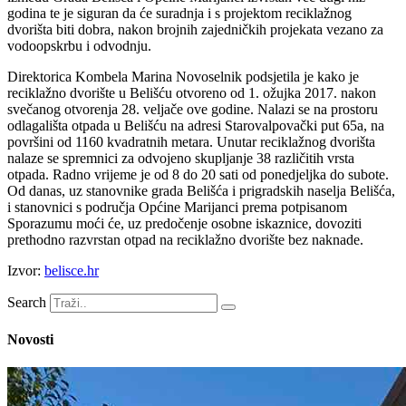
godina te je siguran da će suradnja i s projektom reciklažnog
dvorišta biti dobra, nakon brojnih zajedničkih projekata vezano za
vodoopskrbu i odvodnju.
Direktorica Kombela Marina Novoselnik podsjetila je kako je
reciklažno dvorište u Belišću otvoreno od 1. ožujka 2017. nakon
svečanog otvorenja 28. veljače ove godine. Nalazi se na prostoru
odlagališta otpada u Belišću na adresi Starovalpovački put 65a, na
površini od 1160 kvadratnih metara. Unutar reciklažnog dvorišta
nalaze se spremnici za odvojeno skupljanje 38 različitih vrsta
otpada. Radno vrijeme je od 8 do 20 sati od ponedjeljka do subote.
Od danas, uz stanovnike grada Belišća i prigradskih naselja Belišća,
i stanovnici s područja Općine Marijanci prema potpisanom
Sporazumu moći će, uz predočenje osobne iskaznice, dovoziti
prethodno razvrstan otpad na reciklažno dvorište bez naknade.
Izvor:
belisce.hr
Search
Novosti