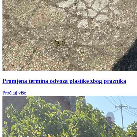
Promjena termina odvoza plastike zbog praznika
Pročitaj više