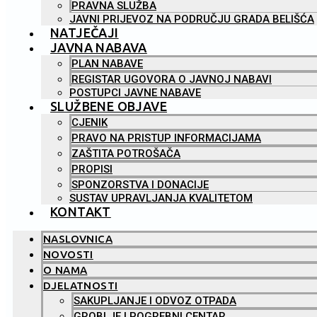
PRAVNA SLUŽBA
JAVNI PRIJEVOZ NA PODRUČJU GRADA BELIŠĆA
NATJEČAJI
JAVNA NABAVA
PLAN NABAVE
REGISTAR UGOVORA O JAVNOJ NABAVI
POSTUPCI JAVNE NABAVE
SLUŽBENE OBJAVE
CJENIK
PRAVO NA PRISTUP INFORMACIJAMA
ZAŠTITA POTROŠAČA
PROPISI
SPONZORSTVA I DONACIJE
SUSTAV UPRAVLJANJA KVALITETOM
KONTAKT
NASLOVNICA
NOVOSTI
O NAMA
DJELATNOSTI
SAKUPLJANJE I ODVOZ OTPADA
GROBLJE I POGREBNI CENTAR