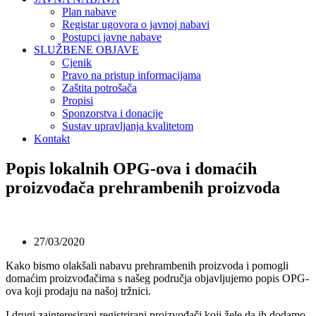
Plan nabave
Registar ugovora o javnoj nabavi
Postupci javne nabave
SLUŽBENE OBJAVE
Cjenik
Pravo na pristup informacijama
Zaštita potrošača
Propisi
Sponzorstva i donacije
Sustav upravljanja kvalitetom
Kontakt
Popis lokalnih OPG-ova i domaćih
proizvođača prehrambenih proizvoda
27/03/2020
Kako bismo olakšali nabavu prehrambenih proizvoda i pomogli
domaćim proizvođačima s našeg područja objavljujemo popis OPG-
ova koji prodaju na našoj tržnici.
I drugi zainteresirani registrirani proizvođači koji žele da ih dodamo