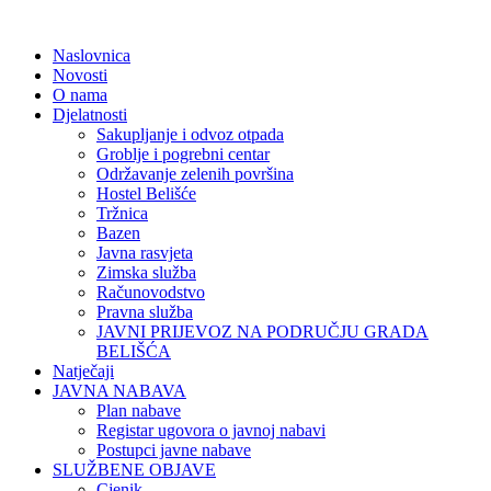
Naslovnica
Novosti
O nama
Djelatnosti
Sakupljanje i odvoz otpada
Groblje i pogrebni centar
Održavanje zelenih površina
Hostel Belišće
Tržnica
Bazen
Javna rasvjeta
Zimska služba
Računovodstvo
Pravna služba
JAVNI PRIJEVOZ NA PODRUČJU GRADA
BELIŠĆA
Natječaji
JAVNA NABAVA
Plan nabave
Registar ugovora o javnoj nabavi
Postupci javne nabave
SLUŽBENE OBJAVE
Cjenik