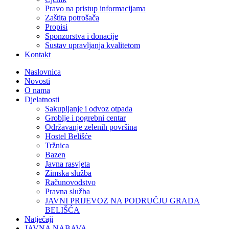
Pravo na pristup informacijama
Zaštita potrošača
Propisi
Sponzorstva i donacije
Sustav upravljanja kvalitetom
Kontakt
Naslovnica
Novosti
O nama
Djelatnosti
Sakupljanje i odvoz otpada
Groblje i pogrebni centar
Održavanje zelenih površina
Hostel Belišće
Tržnica
Bazen
Javna rasvjeta
Zimska služba
Računovodstvo
Pravna služba
JAVNI PRIJEVOZ NA PODRUČJU GRADA
BELIŠĆA
Natječaji
JAVNA NABAVA