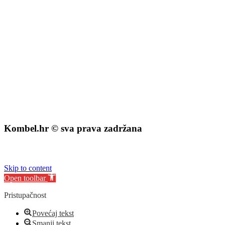
Fond za zaštitu okoliša i energetsku učinkovitost
Kombel.hr © sva prava zadržana
izrada web stranice
:
exdizajn
Skip to content
Open toolbar
Pristupačnost
Povećaj tekst
Smanji tekst