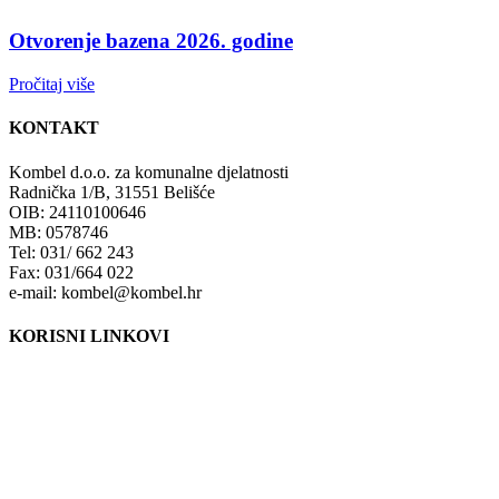
Otvorenje bazena 2026. godine
Pročitaj više
KONTAKT
Kombel d.o.o. za komunalne djelatnosti
Radnička 1/B, 31551 Belišće
OIB: 24110100646
MB: 0578746
Tel: 031/ 662 243
Fax: 031/664 022
e-mail: kombel@kombel.hr
KORISNI LINKOVI
Grad Belišće
Gradski radio Belišće
Hidrobel d.o.o. Belišće
Poduzetnički inkubator POLET d.o.o. Belišće
Lokalna razvojna agencija Grada Belišća d.o.o.
Ministarstvo zaštite okoliša i energetike