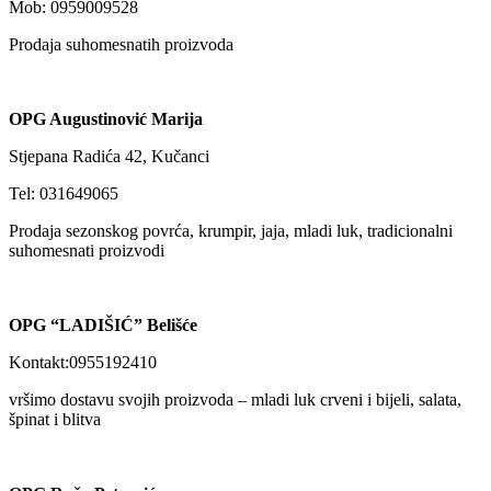
Mob: 0959009528
Prodaja suhomesnatih proizvoda
OPG Augustinović Marija
Stjepana Radića 42, Kučanci
Tel: 031649065
Prodaja sezonskog povrća, krumpir, jaja, mladi luk, tradicionalni
suhomesnati proizvodi
OPG “LADIŠIĆ” Belišće
Kontakt:0955192410
vršimo dostavu svojih proizvoda – mladi luk crveni i bijeli, salata,
špinat i blitva