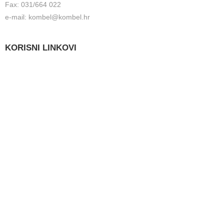
Fax: 031/664 022
e-mail: kombel@kombel.hr
KORISNI LINKOVI
Grad Belišće
Gradski radio Belišće
Hidrobel d.o.o. Belišće
Poduzetnički inkubator POLET d.o.o. Belišće
Lokalna razvojna agencija Grada Belišća d.o.o.
Ministarstvo zaštite okoliša i energetike
Fond za zaštitu okoliša i energetsku učinkovitost