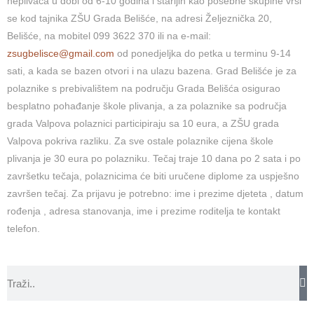
neplivača u dobi od 6-10 godina i starijih kao posebne skupine vrši
se kod tajnika ZŠU Grada Belišće, na adresi Željeznička 20,
Belišće, na mobitel 099 3622 370 ili na e-mail:
zsugbelisce@gmail.com
od ponedjeljka do petka u terminu 9-14
sati, a kada se bazen otvori i na ulazu bazena. Grad Belišće je za
polaznike s prebivalištem na području Grada Belišća osigurao
besplatno pohađanje škole plivanja, a za polaznike sa područja
grada Valpova polaznici participiraju sa 10 eura, a ZŠU grada
Valpova pokriva razliku. Za sve ostale polaznike cijena škole
plivanja je 30 eura po polazniku. Tečaj traje 10 dana po 2 sata i po
završetku tečaja, polaznicima će biti uručene diplome za uspješno
završen tečaj. Za prijavu je potrebno: ime i prezime djeteta , datum
rođenja , adresa stanovanja, ime i prezime roditelja te kontakt
telefon.