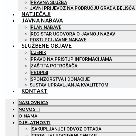
PRAVNA SLUŽBA
JAVNI PRIJEVOZ NA PODRUČJU GRADA BELIŠĆA
NATJEČAJI
JAVNA NABAVA
PLAN NABAVE
REGISTAR UGOVORA O JAVNOJ NABAVI
POSTUPCI JAVNE NABAVE
SLUŽBENE OBJAVE
CJENIK
PRAVO NA PRISTUP INFORMACIJAMA
ZAŠTITA POTROŠAČA
PROPISI
SPONZORSTVA I DONACIJE
SUSTAV UPRAVLJANJA KVALITETOM
KONTAKT
NASLOVNICA
NOVOSTI
O NAMA
DJELATNOSTI
SAKUPLJANJE I ODVOZ OTPADA
GROBLJE I POGREBNI CENTAR