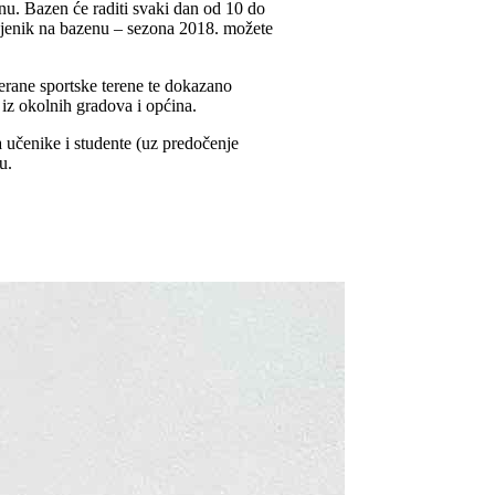
u. Bazen će raditi svaki dan od 10 do
 Cjenik na bazenu – sezona 2018. možete
jerane sportske terene te dokazano
 iz okolnih gradova i općina.
učenike i studente (uz predočenje
u.