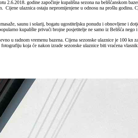
otu 2.6.2018. godine započinje kupališna sezona na belišćanskom bazen
atan. Cijene ulaznica ostaju nepromijenjene u odnosu na prošlu godinu.
masaže, saunu i solarij, bogatu ugostiteljsku ponudu i obnovljene i dot
popularno kupalište privući brojne posjetitelje ne samo iz Belišća nego i
nevno u radnom vremenu bazena. Cijena sezonske ulaznice je 100 kn za 
u fotografiju koja će nakon izrade sezonske ulaznice biti vraćena vlasnik