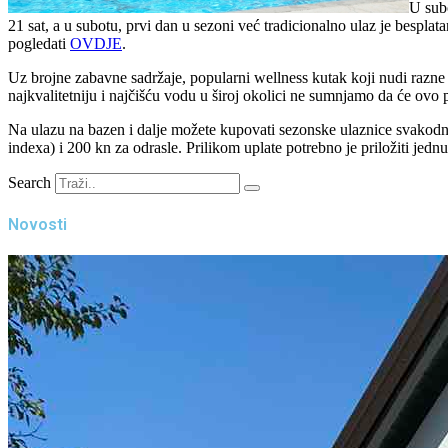
U sub
21 sat, a u subotu, prvi dan u sezoni već tradicionalno ulaz je bespl
pogledati
OVDJE
.
Uz brojne zabavne sadržaje, popularni wellness kutak koji nudi razne 
najkvalitetniju i najčišću vodu u široj okolici ne sumnjamo da će ovo 
Na ulazu na bazen i dalje možete kupovati sezonske ulaznice svakod
indexa) i 200 kn za odrasle. Prilikom uplate potrebno je priložiti jedn
Search
Novosti