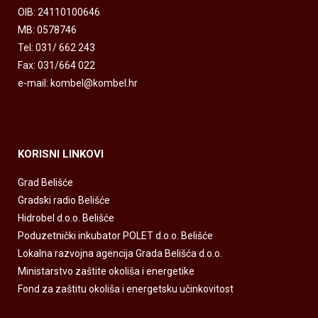
OIB: 24110100646
MB: 0578746
Tel: 031/ 662 243
Fax: 031/664 022
e-mail: kombel@kombel.hr
KORISNI LINKOVI
Grad Belišće
Gradski radio Belišće
Hidrobel d.o.o. Belišće
Poduzetnički inkubator POLET d.o.o. Belišće
Lokalna razvojna agencija Grada Belišća d.o.o.
Ministarstvo zaštite okoliša i energetike
Fond za zaštitu okoliša i energetsku učinkovitost