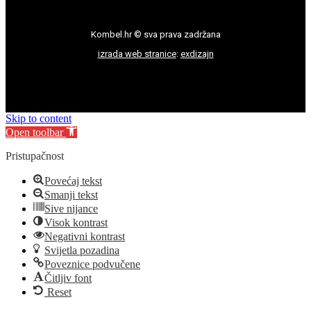
Kombel.hr © sva prava zadržana
izrada web stranice
:
exdizajn
Skip to content
Open toolbar
Pristupačnost
Povećaj tekst
Smanji tekst
Sive nijance
Visok kontrast
Negativni kontrast
Svijetla pozadina
Poveznice podvučene
Čitljiv font
Reset