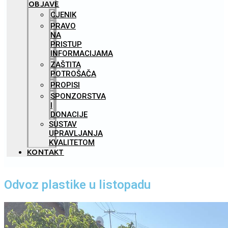
OBJAVE
CJENIK
PRAVO
NA
PRISTUP
INFORMACIJAMA
ZAŠTITA
POTROŠAČA
PROPISI
SPONZORSTVA
I
DONACIJE
SUSTAV
UPRAVLJANJA
KVALITETOM
KONTAKT
Odvoz plastike u listopadu