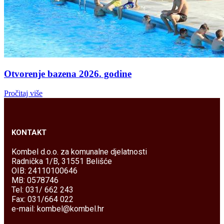
Otvorenje bazena 2026. godine
Pročitaj više
KONTAKT
Kombel d.o.o. za komunalne djelatnosti
Radnička 1/B, 31551 Belišće
OIB: 24110100646
MB: 0578746
Tel: 031/ 662 243
Fax: 031/664 022
e-mail: kombel@kombel.hr