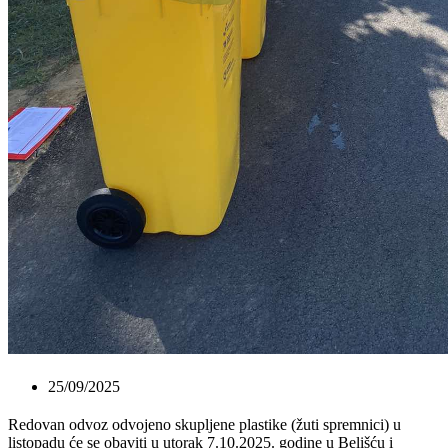
25/09/2025
Redovan odvoz odvojeno skupljene plastike (žuti spremnici) u
listopadu će se obaviti u utorak 7.10.2025. godine u Belišću i