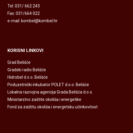
Tel: 031/ 662 243
Fax: 031/664 022
e-mail: kombel@kombel.hr
KORISNI LINKOVI
Grad Belišće
Gradski radio Belišće
Hidrobel d.o.o. Belišće
Poduzetnički inkubator POLET d.o.o. Belišće
Lokalna razvojna agencija Grada Belišća d.o.o.
Ministarstvo zaštite okoliša i energetike
Fond za zaštitu okoliša i energetsku učinkovitost