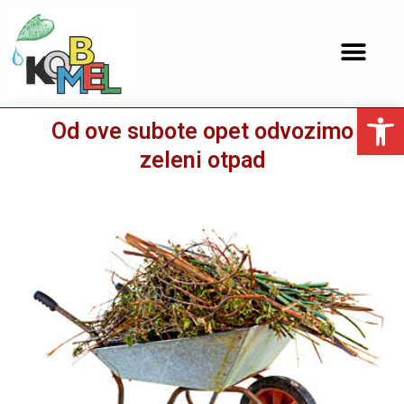
JAVNA NABAVA
SLUŽBENE OBJAVE
Open toolbar
Od ove subote opet odvozimo
zeleni otpad