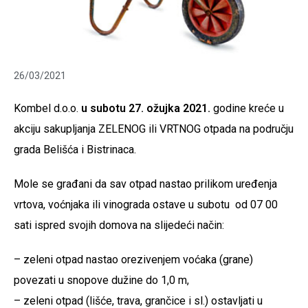
26/03/2021
Kombel d.o.o.
u subotu 27. ožujka 2021.
godine kreće u
akciju sakupljanja ZELENOG ili VRTNOG otpada na području
grada Belišća i Bistrinaca.
Mole se građani da sav otpad nastao prilikom uređenja
vrtova, voćnjaka ili vinograda ostave u subotu od 07 00
sati ispred svojih domova na slijedeći način:
– zeleni otpad nastao orezivenjem voćaka (grane)
povezati u snopove dužine do 1,0 m,
– zeleni otpad (lišće, trava, grančice i sl.) ostavljati u